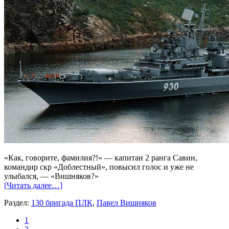
«Как, говорите, фамилия?!» — капитан 2 ранга Савин,
командир скр «Доблестный», повысил голос и уже не
улыбался, — «Вишняков?»
[Читать далее…]
Раздел:
130 бригада ПЛК
,
Павел Вишняков
1