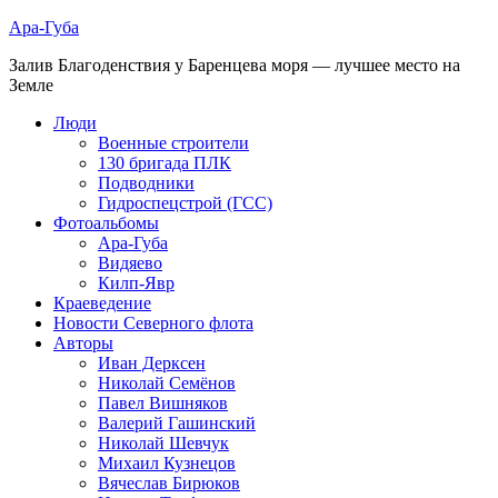
Ара-Губа
Залив Благоденствия у Баренцева моря — лучшее место на
Земле
Люди
Военные строители
130 бригада ПЛК
Подводники
Гидроспецстрой (ГСС)
Фотоальбомы
Ара-Губа
Видяево
Килп-Явр
Краеведение
Новости Северного флота
Авторы
Иван Дерксен
Николай Семёнов
Павел Вишняков
Валерий Гашинский
Николай Шевчук
Михаил Кузнецов
Вячеслав Бирюков