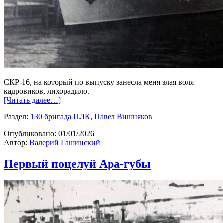
СКР-16, на который по выпуску занесла меня злая воля
кадровиков, лихорадило.
[Читать далее…]
Раздел:
130 бригада ПЛК
,
Павел Вишняков
Опубликовано:
01/01/2026
Автор:
Валерий Гашинский
Первый поцелуй Ара-губы