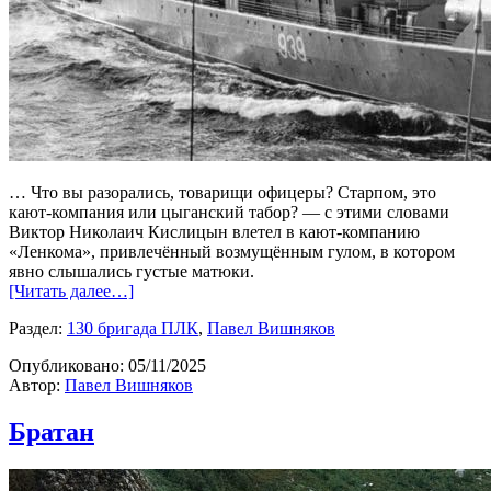
… Что вы разорались, товарищи офицеры? Старпом, это
кают-компания или цыганский табор? — с этими словами
Виктор Николаич Кислицын влетел в кают-компанию
«Ленкома», привлечённый возмущённым гулом, в котором
явно слышались густые матюки.
[Читать далее…]
Раздел:
130 бригада ПЛК
,
Павел Вишняков
Опубликовано:
05/11/2025
Автор:
Павел Вишняков
Братан