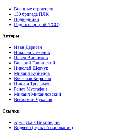
Военные строители
130 бригада ПЛК
Подводники
Гидроспецстрой (ГСС)
Авторы
Иван Дерксен
Николай Семёнов
Павел Вишняков
Валерий Гашинский
Николай Шевчук
Михаил Кузнецов
Вячеслав Бирюков
Никита Трофимов
Ренат Мустафин
Михаил Михайловский
Вениамин Чукалов
Ссылки
Ара-Губа в Википедии
Видяево (пункт базирования)