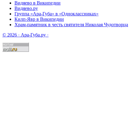
Видяево в Википедии
Видяево.ру
Группа «Ара-Губа» в «Одноклассниках»
Килп-Явр в Википедии
Храм-памятник в честь святителя Николая Чудотворца
© 2026 · Ара-Губа.ру ·