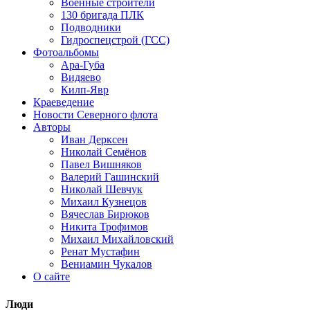
Военные строители
130 бригада ПЛК
Подводники
Гидроспецстрой (ГСС)
Фотоальбомы
Ара-Губа
Видяево
Килп-Явр
Краеведение
Новости Северного флота
Авторы
Иван Дерксен
Николай Семёнов
Павел Вишняков
Валерий Гашинский
Николай Шевчук
Михаил Кузнецов
Вячеслав Бирюков
Никита Трофимов
Михаил Михайловский
Ренат Мустафин
Вениамин Чукалов
О сайте
Люди