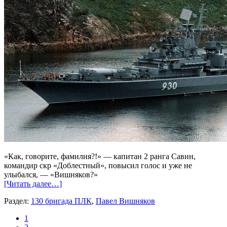
«Как, говорите, фамилия?!» — капитан 2 ранга Савин,
командир скр «Доблестный», повысил голос и уже не
улыбался, — «Вишняков?»
[Читать далее…]
Раздел:
130 бригада ПЛК
,
Павел Вишняков
1