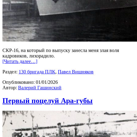
СКР-16, на который по выпуску занесла меня злая воля
кадровиков, лихорадило.
[Читать далее…]
Раздел:
130 бригада ПЛК
,
Павел Вишняков
Опубликовано:
01/01/2026
Автор:
Валерий Гашинский
Первый поцелуй Ара-губы