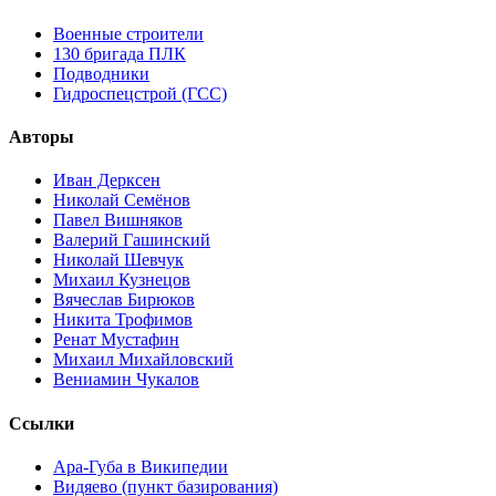
Военные строители
130 бригада ПЛК
Подводники
Гидроспецстрой (ГСС)
Авторы
Иван Дерксен
Николай Семёнов
Павел Вишняков
Валерий Гашинский
Николай Шевчук
Михаил Кузнецов
Вячеслав Бирюков
Никита Трофимов
Ренат Мустафин
Михаил Михайловский
Вениамин Чукалов
Ссылки
Ара-Губа в Википедии
Видяево (пункт базирования)