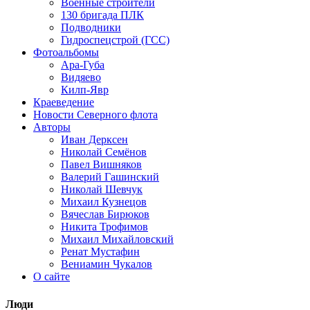
Военные строители
130 бригада ПЛК
Подводники
Гидроспецстрой (ГСС)
Фотоальбомы
Ара-Губа
Видяево
Килп-Явр
Краеведение
Новости Северного флота
Авторы
Иван Дерксен
Николай Семёнов
Павел Вишняков
Валерий Гашинский
Николай Шевчук
Михаил Кузнецов
Вячеслав Бирюков
Никита Трофимов
Михаил Михайловский
Ренат Мустафин
Вениамин Чукалов
О сайте
Люди