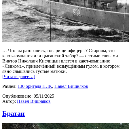
… Что вы разорались, товарищи офицеры? Старпом, это
кают-компания или цыганский табор? — с этими словами
Виктор Николаич Кислицын влетел в кают-компанию
«Ленкома», привлечённый возмущённым гулом, в котором
явно слышались густые матюки.
[Читать далее…]
Раздел:
130 бригада ПЛК
,
Павел Вишняков
Опубликовано:
05/11/2025
Автор:
Павел Вишняков
Братан