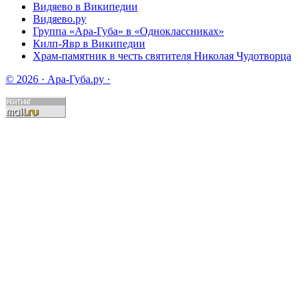
Видяево в Википедии
Видяево.ру
Группа «Ара-Губа» в «Одноклассниках»
Килп-Явр в Википедии
Храм-памятник в честь святителя Николая Чудотворца
© 2026 · Ара-Губа.ру ·