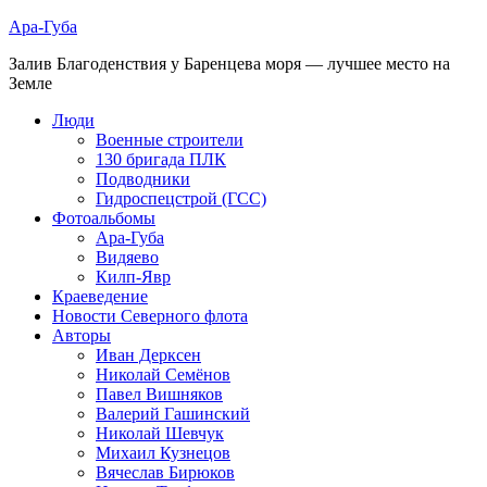
Ара-Губа
Залив Благоденствия у Баренцева моря — лучшее место на
Земле
Люди
Военные строители
130 бригада ПЛК
Подводники
Гидроспецстрой (ГСС)
Фотоальбомы
Ара-Губа
Видяево
Килп-Явр
Краеведение
Новости Северного флота
Авторы
Иван Дерксен
Николай Семёнов
Павел Вишняков
Валерий Гашинский
Николай Шевчук
Михаил Кузнецов
Вячеслав Бирюков