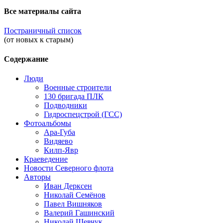
Все материалы сайта
Постраничный список
(от новых к старым)
Содержание
Люди
Военные строители
130 бригада ПЛК
Подводники
Гидроспецстрой (ГСС)
Фотоальбомы
Ара-Губа
Видяево
Килп-Явр
Краеведение
Новости Северного флота
Авторы
Иван Дерксен
Николай Семёнов
Павел Вишняков
Валерий Гашинский
Николай Шевчук