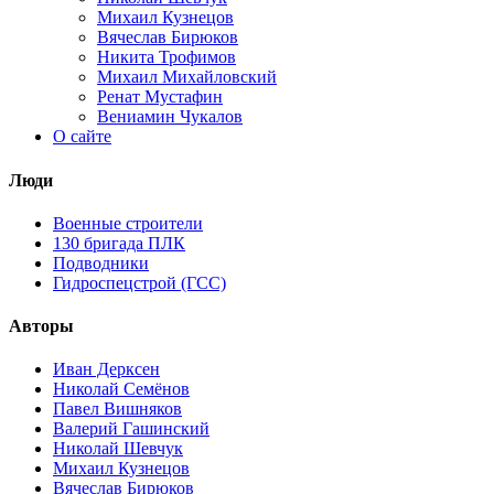
Михаил Кузнецов
Вячеслав Бирюков
Никита Трофимов
Михаил Михайловский
Ренат Мустафин
Вениамин Чукалов
О сайте
Люди
Военные строители
130 бригада ПЛК
Подводники
Гидроспецстрой (ГСС)
Авторы
Иван Дерксен
Николай Семёнов
Павел Вишняков
Валерий Гашинский
Николай Шевчук
Михаил Кузнецов
Вячеслав Бирюков