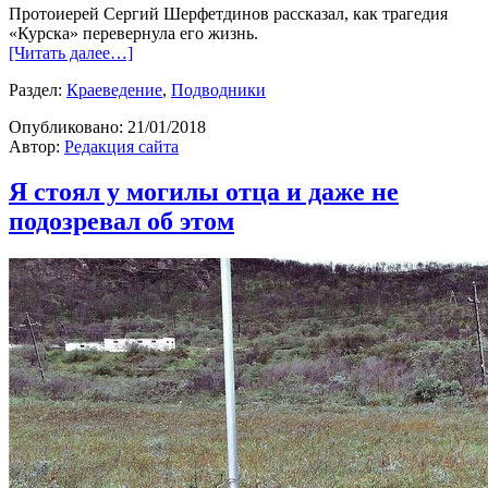
Протоиерей Сергий Шерфетдинов рассказал, как трагедия
«Курска» перевернула его жизнь.
[Читать далее…]
Раздел:
Краеведение
,
Подводники
Опубликовано:
21/01/2018
Автор:
Редакция сайта
Я стоял у могилы отца и даже не
подозревал об этом