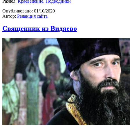
Раздел:
Краеведение
,
Подводники
Опубликовано:
01/10/2020
Автор:
Редакция сайта
Священник из Видяево