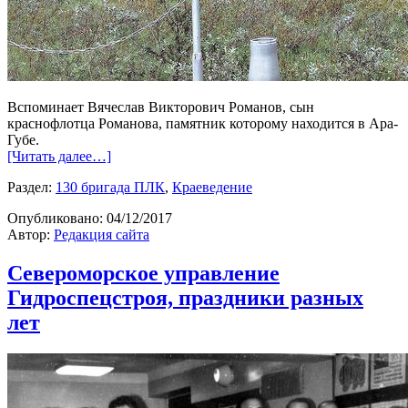
Вспоминает Вячеслав Викторович Романов, сын
краснофлотца Романова, памятник которому находится в Ара-
Губе.
[Читать далее…]
Раздел:
130 бригада ПЛК
,
Краеведение
Опубликовано:
04/12/2017
Автор:
Редакция сайта
Североморское управление
Гидроспецстроя, праздники разных
лет