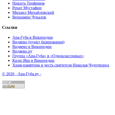
Никита Трофимов
Ренат Мустафин
Михаил Михайловский
Вениамин Чукалов
Ссылки
Ара-Губа в Википедии
Видяево (пункт базирования)
Видяево в Википедии
Видяево.ру
Группа «Ара-Губа» в «Одноклассниках»
Килп-Явр в Википедии
Храм-памятник в честь святителя Николая Чудотворца
© 2026 · Ара-Губа.ру ·