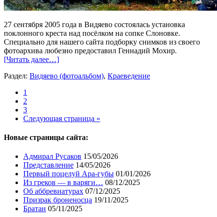
27 сентября 2005 года в Видяево состоялась установка
поклонного креста над посёлком на сопке Слоновке.
Специально для нашего сайта подборку снимков из своего
фотоархива любезно предоставил Геннадий Мохир.
[Читать далее…]
Раздел:
Видяево (фотоальбом)
,
Краеведение
1
2
3
Следующая страница »
Новые страницы сайта:
Адмирал Русаков
15/05/2026
Представление
14/05/2026
Первый поцелуй Ара-губы
01/01/2026
Из греков — в варяги…
08/12/2025
Об аббревиатурах
07/12/2025
Призрак броненосца
19/11/2025
Братан
05/11/2025