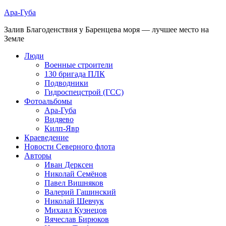
Ара-Губа
Залив Благоденствия у Баренцева моря — лучшее место на
Земле
Люди
Военные строители
130 бригада ПЛК
Подводники
Гидроспецстрой (ГСС)
Фотоальбомы
Ара-Губа
Видяево
Килп-Явр
Краеведение
Новости Северного флота
Авторы
Иван Дерксен
Николай Семёнов
Павел Вишняков
Валерий Гашинский
Николай Шевчук
Михаил Кузнецов
Вячеслав Бирюков