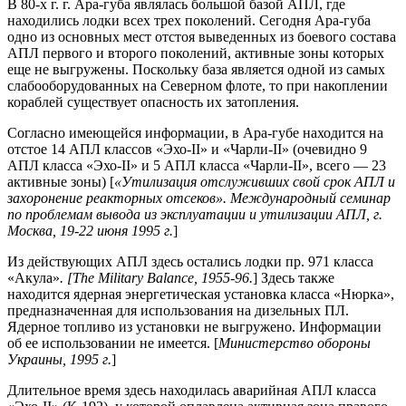
В 80-х г. г. Ара-губа являлась большой базой АПЛ, где
находились лодки всех трех поколений. Сегодня Ара-губа
одно из основных мест отстоя выведенных из боевого состава
АПЛ первого и второго поколений, активные зоны которых
еще не выгружены. Поскольку база является одной из самых
слабооборудованных на Северном флоте, то при накоплении
кораблей существует опасность их затопления.
Согласно имеющейся информации, в Ара-губе находится на
отстое 14 АПЛ классов «Эхо-II» и «Чарли-II» (очевидно 9
АПЛ класса «Эхо-II» и 5 АПЛ класса «Чарли-II», всего — 23
активные зоны) [
«Утилизация отслуживших свой срок АПЛ и
захоронение реакторных отсеков». Международный семинар
по проблемам вывода из эксплуатации и утилизации АПЛ, г.
Москва, 19-22 июня 1995 г.
]
Из действующих АПЛ здесь остались лодки пр. 971 класса
«Акула»
. [The Military Balance, 1955-96.
] Здесь также
находится ядерная энергетическая установка класса «Нюрка»,
предназначенная для использования на дизельных ПЛ.
Ядерное топливо из установки не выгружено. Информации
об ее использовании не имеется. [
Министерство обороны
Украины, 1995 г.
]
Длительное время здесь находилась аварийная АПЛ класса