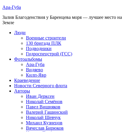
Ара-Губа
Залив Благоденствия у Баренцева моря — лучшее место на
Земле
Люди
Военные строители
130 бригада ПЛК
Подводники
Гидроспецстрой (ГСС)
Фотоальбомы
Ара-Губа
Видяево
Килп-Явр
Краеведение
Новости Северного флота
Авторы
Иван Дерксен
Николай Семёнов
Павел Вишняков
Валерий Гашинский
Николай Шевчук
Михаил Кузнецов
Вячеслав Бирюков