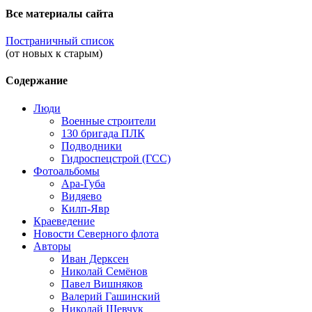
Все материалы сайта
Постраничный список
(от новых к старым)
Содержание
Люди
Военные строители
130 бригада ПЛК
Подводники
Гидроспецстрой (ГСС)
Фотоальбомы
Ара-Губа
Видяево
Килп-Явр
Краеведение
Новости Северного флота
Авторы
Иван Дерксен
Николай Семёнов
Павел Вишняков
Валерий Гашинский
Николай Шевчук