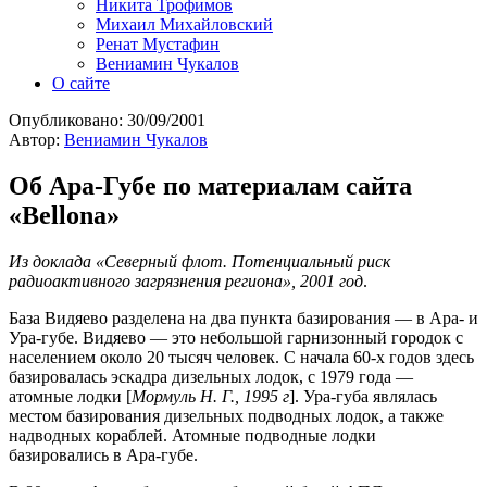
Никита Трофимов
Михаил Михайловский
Ренат Мустафин
Вениамин Чукалов
О сайте
Опубликовано:
30/09/2001
Автор:
Вениамин Чукалов
Об Ара-Губе по материалам сайта
«Bellona»
Из доклада «Северный флот. Потенциальный риск
радиоактивного загрязнения региона», 2001 год
.
База Видяево разделена на два пункта базирования — в Ара- и
Ура-губе. Видяево — это небольшой гарнизонный городок с
населением около 20 тысяч человек. С начала 60-х годов здесь
базировалась эскадра дизельных лодок, с 1979 года —
атомные лодки [
Мормуль Н. Г., 1995 г
]. Ура-губа являлась
местом базирования дизельных подводных лодок, а также
надводных кораблей. Атомные подводные лодки
базировались в Ара-губе.