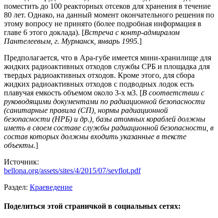
поместить до 100 реакторных отсеков для хранения в течение
80 лет. Однако, на данный момент окончательного решения по
этому вопросу не принято (более подробная информация в
главе 6 этого доклада). [
Встреча с контр-адмиралом
Пантелеевым, г. Мурманск, январь 1995.
]
Предполагается, что в Ара-губе имеется мини-хранилище для
жидких радиоактивных отходов службы СРБ и площадка для
твердых радиоактивных отходов. Кроме этого, для сбора
жидких радиоактивных отходов с подводных лодок есть
плавучая емкость объемом около 3-х м3. [
В соответствии с
руководящими документами по радиационной безопасности
(санитарные правила (СП), нормы радиационной
безопасности (НРБ) и др.), базы атомных кораблей должны
иметь в своем составе службы радиационной безопасности, в
состав которых должны входить указанные в тексте
объекты.
]
Источник:
bellona.org/assets/sites/4/2015/07/sevflot.pdf
Раздел:
Краеведение
Поделиться этой страничкой в социальных сетях: