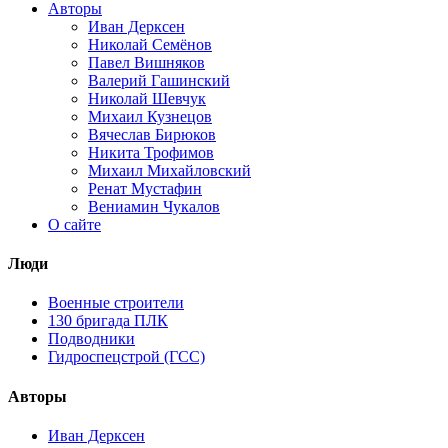
Авторы
Иван Дерксен
Николай Семёнов
Павел Вишняков
Валерий Гашинский
Николай Шевчук
Михаил Кузнецов
Вячеслав Бирюков
Никита Трофимов
Михаил Михайловский
Ренат Мустафин
Вениамин Чукалов
О сайте
Люди
Военные строители
130 бригада ПЛК
Подводники
Гидроспецстрой (ГСС)
Авторы
Иван Дерксен