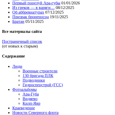
Первый поцелуй Ара-губы
01/01/2026
Из греков — в варяги…
08/12/2025
Об аббревиатурах
07/12/2025
Призрак броненосца
19/11/2025
Братан
05/11/2025
Все материалы сайта
Постраничный список
(от новых к старым)
Содержание
Люди
Военные строители
130 бригада ПЛК
Подводники
Гидроспецстрой (ГСС)
Фотоальбомы
Ара-Губа
Видяево
Килп-Явр
Краеведение
Новости Северного флота