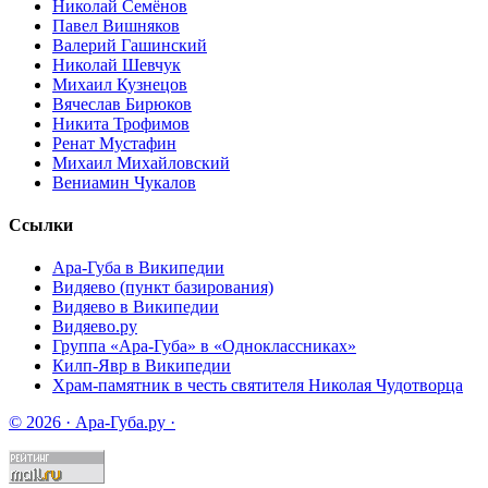
Николай Семёнов
Павел Вишняков
Валерий Гашинский
Николай Шевчук
Михаил Кузнецов
Вячеслав Бирюков
Никита Трофимов
Ренат Мустафин
Михаил Михайловский
Вениамин Чукалов
Ссылки
Ара-Губа в Википедии
Видяево (пункт базирования)
Видяево в Википедии
Видяево.ру
Группа «Ара-Губа» в «Одноклассниках»
Килп-Явр в Википедии
Храм-памятник в честь святителя Николая Чудотворца
© 2026 · Ара-Губа.ру ·