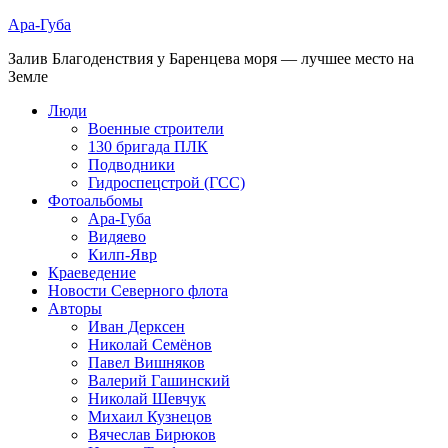
Ара-Губа
Залив Благоденствия у Баренцева моря — лучшее место на
Земле
Люди
Военные строители
130 бригада ПЛК
Подводники
Гидроспецстрой (ГСС)
Фотоальбомы
Ара-Губа
Видяево
Килп-Явр
Краеведение
Новости Северного флота
Авторы
Иван Дерксен
Николай Семёнов
Павел Вишняков
Валерий Гашинский
Николай Шевчук
Михаил Кузнецов
Вячеслав Бирюков