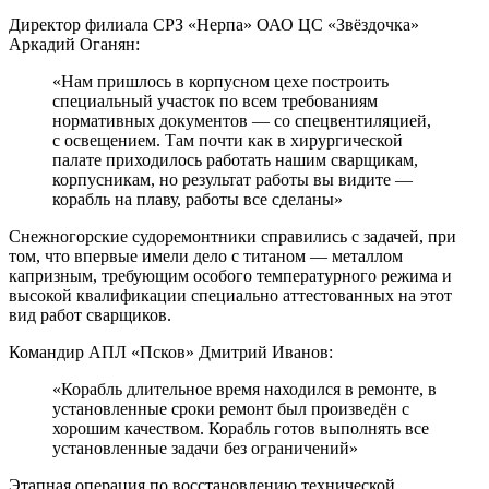
Директор филиала СРЗ «Нерпа» ОАО ЦС «Звёздочка»
Аркадий Оганян:
«Нам пришлось в корпусном цехе построить
специальный участок по всем требованиям
нормативных документов — со спецвентиляцией,
с освещением. Там почти как в хирургической
палате приходилось работать нашим сварщикам,
корпусникам, но результат работы вы видите —
корабль на плаву, работы все сделаны»
Снежногорские судоремонтники справились с задачей, при
том, что впервые имели дело с титаном — металлом
капризным, требующим особого температурного режима и
высокой квалификации специально аттестованных на этот
вид работ сварщиков.
Командир АПЛ «Псков» Дмитрий Иванов:
«Корабль длительное время находился в ремонте, в
установленные сроки ремонт был произведён с
хорошим качеством. Корабль готов выполнять все
установленные задачи без ограничений»
Этапная операция по восстановлению технической