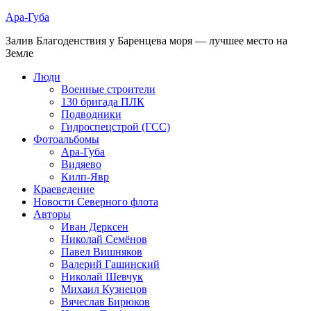
Ара-Губа
Залив Благоденствия у Баренцева моря — лучшее место на
Земле
Люди
Военные строители
130 бригада ПЛК
Подводники
Гидроспецстрой (ГСС)
Фотоальбомы
Ара-Губа
Видяево
Килп-Явр
Краеведение
Новости Северного флота
Авторы
Иван Дерксен
Николай Семёнов
Павел Вишняков
Валерий Гашинский
Николай Шевчук
Михаил Кузнецов
Вячеслав Бирюков