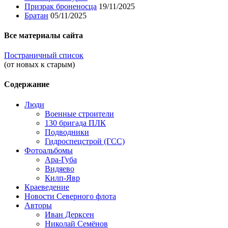
Призрак броненосца
19/11/2025
Братан
05/11/2025
Все материалы сайта
Постраничный список
(от новых к старым)
Содержание
Люди
Военные строители
130 бригада ПЛК
Подводники
Гидроспецстрой (ГСС)
Фотоальбомы
Ара-Губа
Видяево
Килп-Явр
Краеведение
Новости Северного флота
Авторы
Иван Дерксен
Николай Семёнов