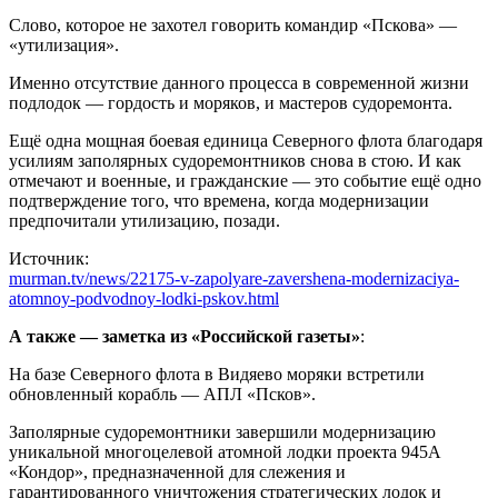
Слово, которое не захотел говорить командир «Пскова» —
«утилизация».
Именно отсутствие данного процесса в современной жизни
подлодок — гордость и моряков, и мастеров судоремонта.
Ещё одна мощная боевая единица Северного флота благодаря
усилиям заполярных судоремонтников снова в стою. И как
отмечают и военные, и гражданские — это событие ещё одно
подтверждение того, что времена, когда модернизации
предпочитали утилизацию, позади.
Источник:
murman.tv/news/22175-v-zapolyare-zavershena-modernizaciya-
atomnoy-podvodnoy-lodki-pskov.html
А также — заметка из «Российской газеты»
:
На базе Северного флота в Видяево моряки встретили
обновленный корабль — АПЛ «Псков».
Заполярные судоремонтники завершили модернизацию
уникальной многоцелевой атомной лодки проекта 945А
«Кондор», предназначенной для слежения и
гарантированного уничтожения стратегических лодок и