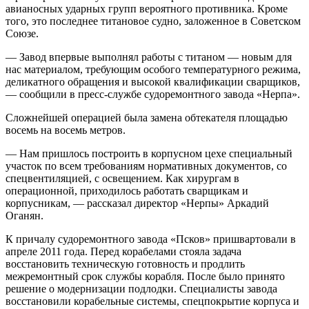
авианосных ударных групп вероятного противника. Кроме
того, это последнее титановое судно, заложенное в Советском
Союзе.
— Завод впервые выполнял работы с титаном — новым для
нас материалом, требующим особого температурного режима,
деликатного обращения и высокой квалификации сварщиков,
— сообщили в пресс-службе судоремонтного завода «Нерпа».
Сложнейшей операцией была замена обтекателя площадью
восемь на восемь метров.
— Нам пришлось построить в корпусном цехе специальный
участок по всем требованиям нормативных документов, со
спецвентиляцией, с освещением. Как хирургам в
операционной, приходилось работать сварщикам и
корпусникам, — рассказал директор «Нерпы» Аркадий
Оганян.
К причалу судоремонтного завода «Псков» пришвартовали в
апреле 2011 года. Перед корабелами стояла задача
восстановить техническую готовность и продлить
межремонтный срок службы корабля. После было принято
решение о модернизации подлодки. Специалисты завода
восстановили корабельные системы, спецпокрытие корпуса и