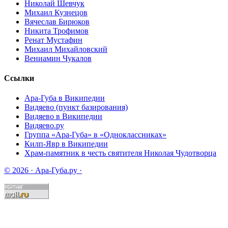
Николай Шевчук
Михаил Кузнецов
Вячеслав Бирюков
Никита Трофимов
Ренат Мустафин
Михаил Михайловский
Вениамин Чукалов
Ссылки
Ара-Губа в Википедии
Видяево (пункт базирования)
Видяево в Википедии
Видяево.ру
Группа «Ара-Губа» в «Одноклассниках»
Килп-Явр в Википедии
Храм-памятник в честь святителя Николая Чудотворца
© 2026 · Ара-Губа.ру ·