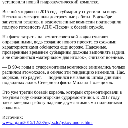
установили новый гидроакустический комплекс.
Весной уходящего 2015 года субмарину спустили на воду.
Несколько месяцев шли достроечные работы. В декабре
запустили реактор, и ведомственные комиссии подтвердили
полную готовность АПЛ «Псков» к боевой службе.
На флоте затраты на ремонт советской лодки считают
оправданными, ведь создание нового проекта со схожими
характеристиками обойдется еще дороже. Надежные,
проверенные временем субмарины должны выполнять задачи,
а не становиться «материалом для иголок», считают военные.
— В 90-е годы в судоремонтном комплексе занимались только
распилом атомоходов, а сейчас эти тенденцию изменили. Нас,
моряков, это радует, — поделился начальник штаба дивизии
подводных лодок Северного флота Михаил Полещиков.
Это уже третий боевой корабль, который отремонтировали в
текущем году снежногорские судоремонтники. К 2017 году
здесь завершат работу над еще двумя атомными подводными
лодками.
Источник:
www.rg.ru/2015/12/28/reg-szfo/pskov-anons.html