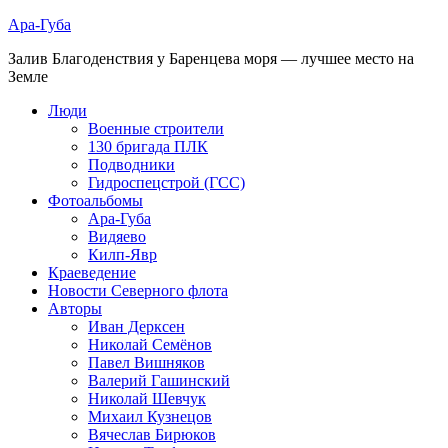
Ара-Губа
Залив Благоденствия у Баренцева моря — лучшее место на
Земле
Люди
Военные строители
130 бригада ПЛК
Подводники
Гидроспецстрой (ГСС)
Фотоальбомы
Ара-Губа
Видяево
Килп-Явр
Краеведение
Новости Северного флота
Авторы
Иван Дерксен
Николай Семёнов
Павел Вишняков
Валерий Гашинский
Николай Шевчук
Михаил Кузнецов
Вячеслав Бирюков