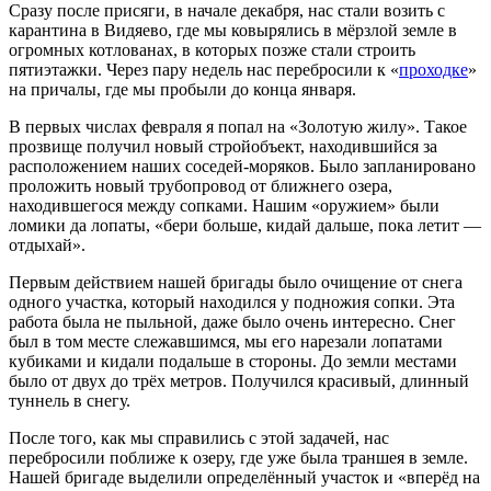
Сразу после присяги, в начале декабря, нас стали возить с
карантина в Видяево, где мы ковырялись в мёрзлой земле в
огромных котлованах, в которых позже стали строить
пятиэтажки. Через пару недель нас перебросили к «
проходке
»
на причалы, где мы пробыли до конца января.
В первых числах февраля я попал на «Золотую жилу». Такое
прозвище получил новый стройобъект, находившийся за
расположением наших соседей-моряков. Было запланировано
проложить новый трубопровод от ближнего озера,
находившегося между сопками. Нашим «оружием» были
ломики да лопаты, «бери больше, кидай дальше, пока летит —
отдыхай».
Первым действием нашей бригады было очищение от снега
одного участка, который находился у подножия сопки. Эта
работа была не пыльной, даже было очень интересно. Снег
был в том месте слежавшимся, мы его нарезали лопатами
кубиками и кидали подальше в стороны. До земли местами
было от двух до трёх метров. Получился красивый, длинный
туннель в снегу.
После того, как мы справились с этой задачей, нас
перебросили поближе к озеру, где уже была траншея в земле.
Нашей бригаде выделили определённый участок и «вперёд на