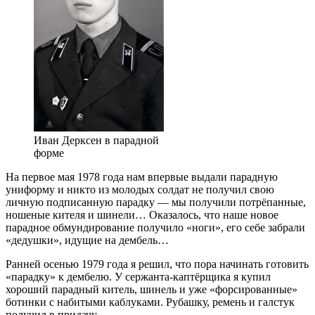
Иван Дерксен в парадной
форме
На первое мая 1978 года нам впервые выдали парадную
униформу и никто из молодых солдат не получил свою
личную подписанную парадку — мы получили потрёпанные,
ношеные кителя и шинели… Оказалось, что наше новое
парадное обмундирование получило «ноги», его себе забрали
«дедушки», идущие на дембель…
Ранней осенью 1979 года я решил, что пора начинать готовить
«парадку» к дембелю. У сержанта-каптёрщика я купил
хороший парадный китель, шинель и уже «форсированные»
ботинки с набитыми каблуками. Рубашку, ремень и галстук
получил в придачу.