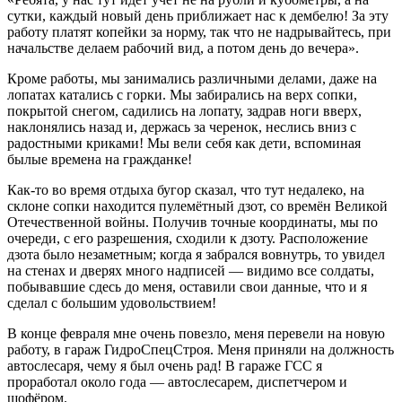
сутки, каждый новый день приближает нас к дембелю! За эту
работу платят копейки за норму, так что не надрывайтесь, при
начальстве делаем рабочий вид, а потом день до вечера».
Кроме работы, мы занимались различными делами, даже на
лопатах катались с горки. Мы забирались на верх сопки,
покрытой снегом, садились на лопату, задрав ноги вверх,
наклонялись назад и, держась за черенок, неслись вниз с
радостными криками! Мы вели себя как дети, вспоминая
былые времена на гражданке!
Как-то во время отдыха бугор сказал, что тут недалеко, на
склоне сопки находится пулемётный дзот, со времён Великой
Отечественной войны. Получив точные координаты, мы по
очереди, с его разрешения, сходили к дзоту. Расположение
дзота было незаметным; когда я забрался вовнутрь, то увидел
на стенах и дверях много надписей — видимо все солдаты,
побывавшие сдесь до меня, оставили свои данные, что и я
сделал с большим удовольствием!
В конце февраля мне очень повезло, меня перевели на новую
работу, в гараж ГидроСпецСтроя. Меня приняли на должность
автослесаря, чему я был очень рад! В гараже ГСС я
проработал около года — автослесарем, диспетчером и
шофёром.