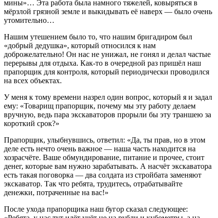
мины»… Эта работа была намного тяжелей, ковыряться в
мёрзлой грязной земле и выкидывать её наверх — было очень
утомительно…
Нашим утешением было то, что нашим бригадиром был
«добрый дедушка», который относился к нам
доброжелательно! Он нас не унижал, не гонял и делал частые
перерывы для отдыха. Как-то в очередной раз пришёл наш
прапорщик для контроля, который периодически проводился
на всех объектах.
У меня к тому времени назрел один вопрос, который я и задал
ему: «Товарищ прапорщик, почему мы эту работу делаем
вручную, ведь пара экскаваторов прорыли бы эту траншею за
короткий срок?»
Прапорщик, улыбнувшись, ответил: «Да, ты прав, но в этом
деле есть нечто очень важное — наша часть находится на
хозрасчёте. Ваше обмундирование, питание и прочее, стоит
денег, которые вам нужно зарабатывать. А насчёт экскаватора
есть такая поговорка — два солдата из стройбата заменяют
экскаватор. Так что ребята, трудитесь, отрабатывайте
денежки, потраченные на вас!»
После ухода прапорщика наш бугор сказал следующее:
«Ребята, у нас тут идёт учёт не на рубли и кубометры, а на