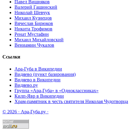
Павел Вишняков
Валерий Гашинский
Николай Шевчук
Михаил Кузнецов
Вячеслав Бирюков
Никита Трофимов
Ренат Мустафин
Михаил Михайловский
Вениамин Чукалов
Ссылки
Ара-Губа в Википедии
Видяево (пункт базирования)
Видяево в Википедии
Видяево.ру
Группа «Ара-Губа» в «Одноклассниках»
Килп-Явр в Википедии
Храм-памятник в честь святителя Николая Чудотворца
© 2026 · Ара-Губа.ру ·