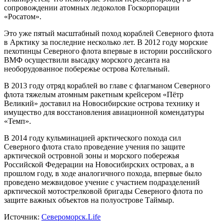
сопровождении атомных ледоколов Госкорпорации
«Росатом».
Это уже пятый масштабный поход кораблей Северного флота
в Арктику за последние несколько лет. В 2012 году морские
пехотинцы Северного флота впервые в истории российского
ВМФ осуществили высадку морского десанта на
необорудованное побережье острова Котельный.
В 2013 году отряд кораблей во главе с флагманом Северного
флота тяжелым атомным ракетным крейсером «Пётр
Великий» доставил на Новосибирские острова технику и
имущество для восстановления авиационной комендатуры
«Темп».
В 2014 году кульминацией арктического похода сил
Северного флота стало проведение учения по защите
арктической островной зоны и морского побережья
Российской Федерации на Новосибирских островах, а в
прошлом году, в ходе аналогичного похода, впервые было
проведено межвидовое учение с участием подразделений
арктической мотострелковой бригады Северного флота по
защите важных объектов на полуострове Таймыр.
Источник:
Североморск.Life