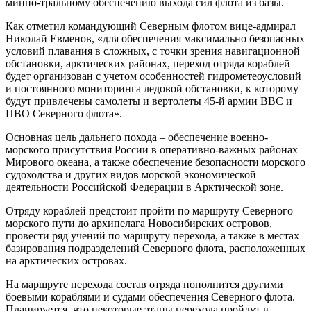
минно-тральному обеспечению выхода сил флота из базы.
Как отметил командующий Северным флотом вице-адмирал
Николай Евменов, «для обеспечения максимально безопасных
условий плавания в сложных, с точки зрения навигационной
обстановки, арктических районах, переход отряда кораблей
будет организован с учетом особенностей гидрометеоусловий
и постоянного мониторинга ледовой обстановки, к которому
будут привлечены самолеты и вертолеты 45-й армии ВВС и
ПВО Северного флота».
Основная цель дальнего похода – обеспечение военно-
морского присутствия России в оперативно-важных районах
Мирового океана, а также обеспечение безопасности морского
судоходства и других видов морской экономической
деятельности Российской Федерации в Арктической зоне.
Отряду кораблей предстоит пройти по маршруту Северного
морского пути до архипелага Новосибирских островов,
провести ряд учений по маршруту перехода, а также в местах
базирования подразделений Северного флота, расположенных
на арктических островах.
На маршруте перехода состав отряда пополнится другими
боевыми кораблями и судами обеспечения Северного флота.
Планируется, что некоторые этапы перехода пройдут в