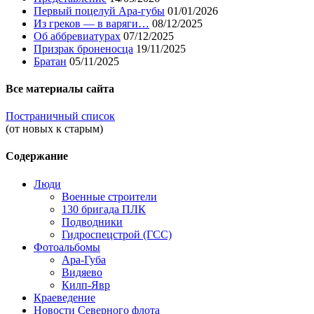
Первый поцелуй Ара-губы
01/01/2026
Из греков — в варяги…
08/12/2025
Об аббревиатурах
07/12/2025
Призрак броненосца
19/11/2025
Братан
05/11/2025
Все материалы сайта
Постраничный список
(от новых к старым)
Содержание
Люди
Военные строители
130 бригада ПЛК
Подводники
Гидроспецстрой (ГСС)
Фотоальбомы
Ара-Губа
Видяево
Килп-Явр
Краеведение
Новости Северного флота