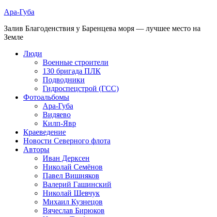
Ара-Губа
Залив Благоденствия у Баренцева моря — лучшее место на
Земле
Люди
Военные строители
130 бригада ПЛК
Подводники
Гидроспецстрой (ГСС)
Фотоальбомы
Ара-Губа
Видяево
Килп-Явр
Краеведение
Новости Северного флота
Авторы
Иван Дерксен
Николай Семёнов
Павел Вишняков
Валерий Гашинский
Николай Шевчук
Михаил Кузнецов
Вячеслав Бирюков