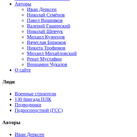
Авторы
Иван Дерксен
Николай Семёнов
Павел Вишняков
Валерий Гашинский
Николай Шевчук
Михаил Кузнецов
Вячеслав Бирюков
Никита Трофимов
Михаил Михайловский
Ренат Мустафин
Вениамин Чукалов
О сайте
Люди
Военные строители
130 бригада ПЛК
Подводники
Гидроспецстрой (ГСС)
Авторы
Иван Дерксен