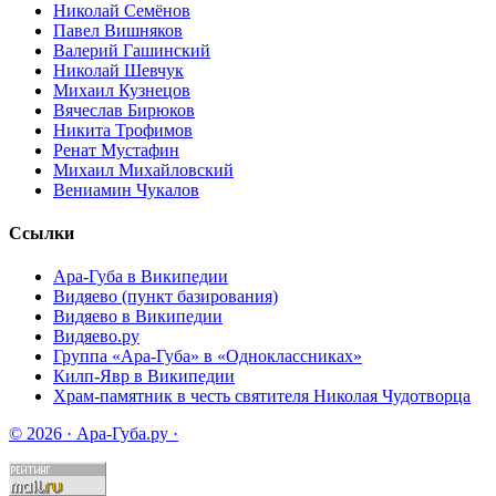
Николай Семёнов
Павел Вишняков
Валерий Гашинский
Николай Шевчук
Михаил Кузнецов
Вячеслав Бирюков
Никита Трофимов
Ренат Мустафин
Михаил Михайловский
Вениамин Чукалов
Ссылки
Ара-Губа в Википедии
Видяево (пункт базирования)
Видяево в Википедии
Видяево.ру
Группа «Ара-Губа» в «Одноклассниках»
Килп-Явр в Википедии
Храм-памятник в честь святителя Николая Чудотворца
© 2026 · Ара-Губа.ру ·