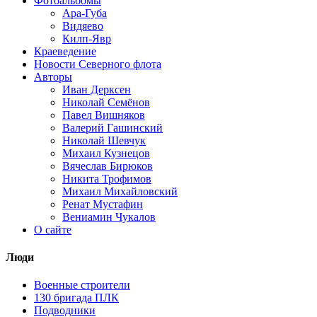
Фотоальбомы
Ара-Губа
Видяево
Килп-Явр
Краеведение
Новости Северного флота
Авторы
Иван Дерксен
Николай Семёнов
Павел Вишняков
Валерий Гашинский
Николай Шевчук
Михаил Кузнецов
Вячеслав Бирюков
Никита Трофимов
Михаил Михайловский
Ренат Мустафин
Вениамин Чукалов
О сайте
Люди
Военные строители
130 бригада ПЛК
Подводники