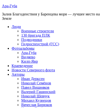
Ара-Губа
Залив Благоденствия у Баренцева моря — лучшее место на
Земле
Люди
Военные строители
130 бригада ПЛК
Подводники
Гидроспецстрой (ГСС)
Фотоальбомы
Ара-Губа
Видяево
Килп-Явр
Краеведение
Новости Северного флота
Авторы
Иван Дерксен
Николай Семёнов
Павел Вишняков
Валерий Гашинский
Николай Шевчук
Михаил Кузнецов
Вячеслав Бирюков