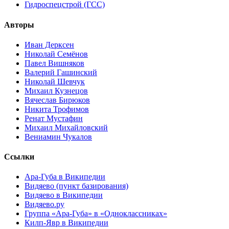
Гидроспецстрой (ГСС)
Авторы
Иван Дерксен
Николай Семёнов
Павел Вишняков
Валерий Гашинский
Николай Шевчук
Михаил Кузнецов
Вячеслав Бирюков
Никита Трофимов
Ренат Мустафин
Михаил Михайловский
Вениамин Чукалов
Ссылки
Ара-Губа в Википедии
Видяево (пункт базирования)
Видяево в Википедии
Видяево.ру
Группа «Ара-Губа» в «Одноклассниках»
Килп-Явр в Википедии