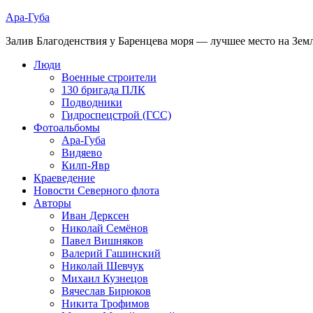
Ара-Губа
Залив Благоденствия у Баренцева моря — лучшее место на Зем
Люди
Военные строители
130 бригада ПЛК
Подводники
Гидроспецстрой (ГСС)
Фотоальбомы
Ара-Губа
Видяево
Килп-Явр
Краеведение
Новости Северного флота
Авторы
Иван Дерксен
Николай Семёнов
Павел Вишняков
Валерий Гашинский
Николай Шевчук
Михаил Кузнецов
Вячеслав Бирюков
Никита Трофимов