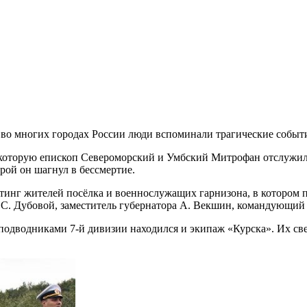
ь во многих городах России люди вспоминали трагические событи
 которую епископ Североморский и Умбский Митрофан отслужил 
рой он шагнул в бессмертие.
тинг жителей посёлка и военнослужащих гарнизона, в котором 
 С. Дубовой, заместитель губернатора А. Векшин, командующи
подводниками 7-й дивизии находился и экипаж «Курска». Их све