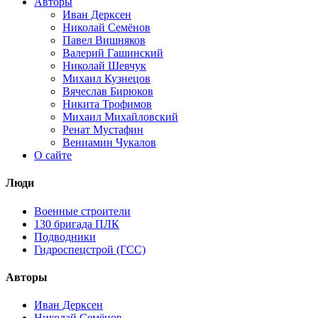
Авторы
Иван Дерксен
Николай Семёнов
Павел Вишняков
Валерий Гашинский
Николай Шевчук
Михаил Кузнецов
Вячеслав Бирюков
Никита Трофимов
Михаил Михайловский
Ренат Мустафин
Вениамин Чукалов
О сайте
Люди
Военные строители
130 бригада ПЛК
Подводники
Гидроспецстрой (ГСС)
Авторы
Иван Дерксен
Николай Семёнов