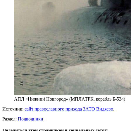
АПЛ «Нижний Новгород» (МПЛАТРК, корабль Б-534)
Источник:
сайт православного прихода ЗАТО Видяево
.
Раздел:
Подводники
Поделиться этой страничкой в социальных сетях: