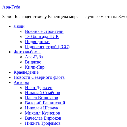
Ара-Губа
Залив Благоденствия у Баренцева моря — лучшее место на Зем
Люди
Военные строители
130 бригада ПЛК
Подводники
Гидроспецстрой (ГСС)
Фотоальбомы
Ара-Губа
Видяево
Килп-Явр
Краеведение
Новости Северного флота
Авторы
Иван Дерксен
Николай Семёнов
Павел Вишняков
Валерий Гашинский
Николай Шевчук
Михаил Кузнецов
Вячеслав Бирюков
Никита Трофимов