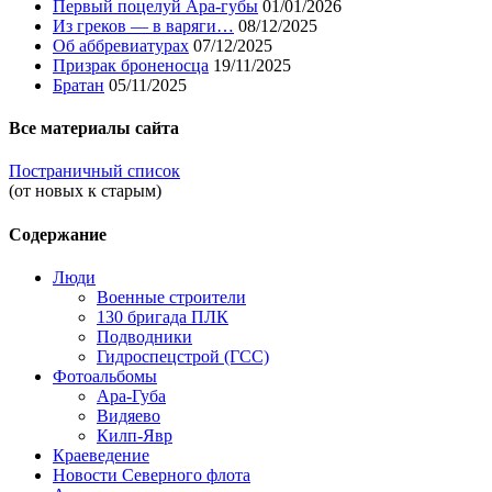
Первый поцелуй Ара-губы
01/01/2026
Из греков — в варяги…
08/12/2025
Об аббревиатурах
07/12/2025
Призрак броненосца
19/11/2025
Братан
05/11/2025
Все материалы сайта
Постраничный список
(от новых к старым)
Содержание
Люди
Военные строители
130 бригада ПЛК
Подводники
Гидроспецстрой (ГСС)
Фотоальбомы
Ара-Губа
Видяево
Килп-Явр
Краеведение
Новости Северного флота