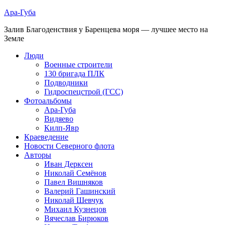
Ара-Губа
Залив Благоденствия у Баренцева моря — лучшее место на
Земле
Люди
Военные строители
130 бригада ПЛК
Подводники
Гидроспецстрой (ГСС)
Фотоальбомы
Ара-Губа
Видяево
Килп-Явр
Краеведение
Новости Северного флота
Авторы
Иван Дерксен
Николай Семёнов
Павел Вишняков
Валерий Гашинский
Николай Шевчук
Михаил Кузнецов
Вячеслав Бирюков