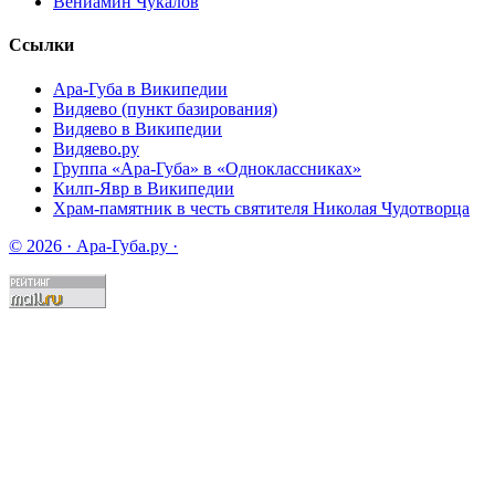
Вениамин Чукалов
Ссылки
Ара-Губа в Википедии
Видяево (пункт базирования)
Видяево в Википедии
Видяево.ру
Группа «Ара-Губа» в «Одноклассниках»
Килп-Явр в Википедии
Храм-памятник в честь святителя Николая Чудотворца
© 2026 · Ара-Губа.ру ·