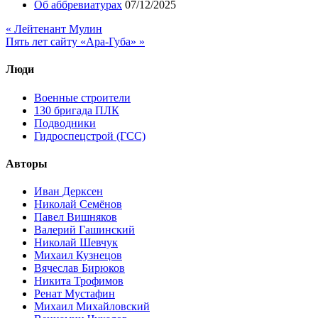
Об аббревиатурах
07/12/2025
« Лейтенант Мулин
Пять лет сайту «Ара-Губа» »
Люди
Военные строители
130 бригада ПЛК
Подводники
Гидроспецстрой (ГСС)
Авторы
Иван Дерксен
Николай Семёнов
Павел Вишняков
Валерий Гашинский
Николай Шевчук
Михаил Кузнецов
Вячеслав Бирюков
Никита Трофимов
Ренат Мустафин
Михаил Михайловский