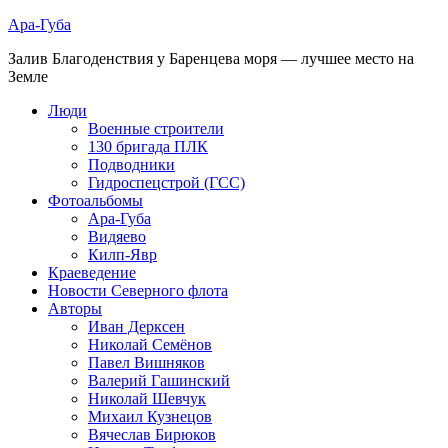
Ара-Губа
Залив Благоденствия у Баренцева моря — лучшее место на
Земле
Люди
Военные строители
130 бригада ПЛК
Подводники
Гидроспецстрой (ГСС)
Фотоальбомы
Ара-Губа
Видяево
Килп-Явр
Краеведение
Новости Северного флота
Авторы
Иван Дерксен
Николай Семёнов
Павел Вишняков
Валерий Гашинский
Николай Шевчук
Михаил Кузнецов
Вячеслав Бирюков