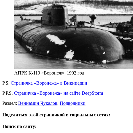
АПРК К-119 «Воронеж», 1992 год
P.S.
Страничка «Воронежа» в Википедии
P.P.S.
Страничка «Воронежа» на сайте DeepStorm
Раздел:
Вениамин Чукалов
,
Подводники
Поделиться этой страничкой в социальных сетях:
Поиск по сайту: