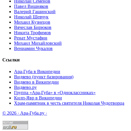
Николай Семёнов
Павел Вишняков
Валерий Гашинский
Николай Шевчук
Михаил Кузнецов
Вячеслав Бирюков
Никита Трофимов
Ренат Мустафин
Михаил Михайловский
Вениамин Чукалов
Ссылки
Ара-Губа в Википедии
Видяево (пункт базирования)
Видяево в Википедии
Видяево.ру
Группа «Ара-Губа» в «Одноклассниках»
Килп-Явр в Википедии
Храм-памятник в честь святителя Николая Чудотворца
© 2026 · Ара-Губа.ру ·