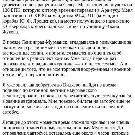
директива о возвращении на Север. Мы наконец вернулись на
130 БПК, которую к этому времени перевели в Ара-губу. Меня
назначили на СКР-87 командиром БЧ-4, РТС (командир
корабля Ю. Ф. Ярошенко), на место получившего назначение
в Североморск моего одноклассника по училищу Ивана
Жукова.
В поезде Ленинград-Мурманск, вглядываясь в мелькающие за
окном, едва различимые в сумерках полярой ночи,
заснеженные сопки, я попытался мысленно оценить своё
отношение к радиоэлектронике. Мне тогда первый раз
показалось, что радиоэлектроника — это не совсем мое. А в
отношении того, что не моё торговля вооружением и военной
техникой, теперь я знал точно.
Я уже знал, как добраться до Видяево, выйдя из поезда,
поднялся по бетонной лестнице мурманского
железнодорожного вокзала и через автобусную стоянку зашёл
в здание автовокзала. Мне повезло, билеты на автобус ещё не
раскупили, мне достался один из последних на последний
автобус.
Летящее до этого момента время сложило крылья и не спеша
поползло по занесённому снегом ночному Мурманску. До
отправления автобуса оставалось еще около 4 часов, которые