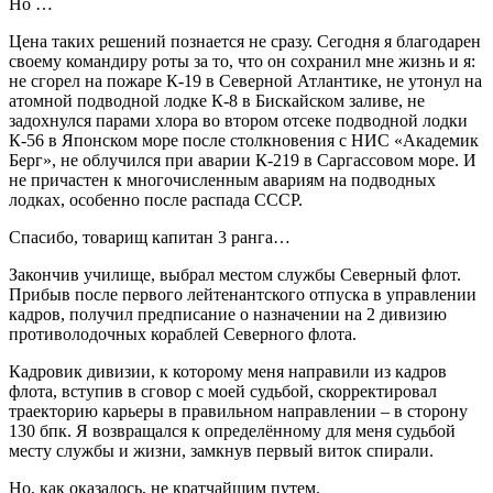
Но …
Цена таких решений познается не сразу. Сегодня я благодарен
своему командиру роты за то, что он сохранил мне жизнь и я:
не сгорел на пожаре К-19 в Северной Атлантике, не утонул на
атомной подводной лодке К-8 в Бискайском заливе, не
задохнулся парами хлора во втором отсеке подводной лодки
К-56 в Японском море после столкновения с НИС «Академик
Берг», не облучился при аварии К-219 в Саргассовом море. И
не причастен к многочисленным авариям на подводных
лодках, особенно после распада СССР.
Спасибо, товарищ капитан 3 ранга…
Закончив училище, выбрал местом службы Северный флот.
Прибыв после первого лейтенантского отпуска в управлении
кадров, получил предписание о назначении на 2 дивизию
противолодочных кораблей Северного флота.
Кадровик дивизии, к которому меня направили из кадров
флота, вступив в сговор с моей судьбой, скорректировал
траекторию карьеры в правильном направлении – в сторону
130 бпк. Я возвращался к определённому для меня судьбой
месту службы и жизни, замкнув первый виток спирали.
Но, как оказалось, не кратчайшим путем.