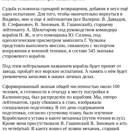
Судьба усложнила сценарий возвращения, добавив в него ещё
одно испытание. Для того, чтобы окончательно вернуться в
Видяево, мне и еще 4 лейтенантам (все Валерии: В. Давыдов,
В. Стефанович, В. Зиновьев, В. Гашинский), старшему
лейтенанту А. Шихотарову под руководством командира
корабля Н. Ж., и его помощника Ю. Силина, под
идеологическим присмотром замполита Г. Чулкина
предстояло выполнить миссию, связанную с экспортом
вооружения и военной техники, в составе 545 экипажа
сторожевого корабля.
Под этим нейтральным названием корабль будет принят от
завода, пройдёт все морские испытания. А память о нём будет
увековечена записями в наших личных делах.
Сформированный экипаж общей численностью около 100
человек, в готовности к отъезду к месту постройки в
Калининград, был распределён по кораблям. Мы, пятеро
лейтенантов, сразу сбившись в стаю, изображали
специальную подготовку. В тот день содержанием
подготовки, согласно суточному плану, было изучение
Корабельного устава в каюте механика (путем чтения вслух).
Кроме меня присутствовали В. Гашинский В. Зиновьев и кто-
то четвёртый. В каюту вошел её хозяин механик, старший