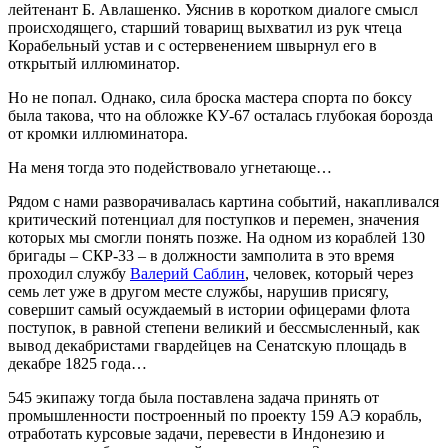
лейтенант Б. Авлашенко. Уяснив в коротком диалоге смысл
происходящего, старший товарищ выхватил из рук чтеца
Корабельный устав и с остервенением швырнул его в
открытый иллюминатор.
Но не попал. Однако, сила броска мастера спорта по боксу
была такова, что на обложке КУ-67 осталась глубокая борозда
от кромки иллюминатора.
На меня тогда это подействовало угнетающе…
Рядом с нами разворачивалась картина событий, накапливался
критический потенциал для поступков и перемен, значения
которых мы смогли понять позже. На одном из кораблей 130
бригады – СКР-33 – в должности замполита в это время
проходил службу
Валерий Саблин
, человек, который через
семь лет уже в другом месте службы, нарушив присягу,
совершит самый осуждаемый в истории офицерами флота
поступок, в равной степени великий и бессмысленный, как
вывод декабристами гвардейцев на Сенатскую площадь в
декабре 1825 года…
545 экипажу тогда была поставлена задача принять от
промышленности построенный по проекту 159 АЭ корабль,
отработать курсовые задачи, перевести в Индонезию и