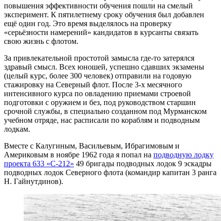
повышения эффективности обучения пошли на смелый
эксперимент. К пятилетнему сроку обучения был добавлен
ещё один год. Это время выделялось на проверку
«серьёзности намерений» кандидатов в курсанты связать
свою жизнь с флотом.
За привлекательной простотой замысла где-то затерялся
здравый смысл. Всех юношей, успешно сдавших экзамены
(целый курс, более 300 человек) отправили на годовую
стажировку на Северный флот. После 3-х месячного
интенсивного курса по овладению приемами строевой
подготовки с оружием и без, под руководством старшин
срочной службы, в специально созданном под Мурманском
учебном отряде, нас расписали по кораблям и подводным
лодкам.
Вместе с Калугиным, Васильевым, Ибрагимовым и
Америковым в ноябре 1962 года я попал на
подводную лодку
проекта 633 «С-212»
49 бригады подводных лодок 9 эскадры
подводных лодок Северного флота (командир капитан 3 ранга
Н. Гайнутдинов).