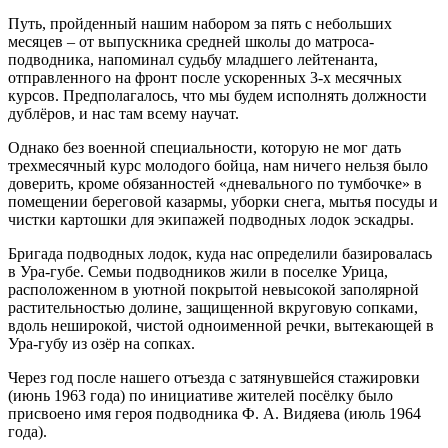
Путь, пройденный нашим набором за пять с небольших
месяцев – от выпускника средней школы до матроса-
подводника, напоминал судьбу младшего лейтенанта,
отправленного на фронт после ускоренных 3-х месячных
курсов. Предполагалось, что мы будем исполнять должности
дублёров, и нас там всему научат.
Однако без военной специальности, которую не мог дать
трехмесячный курс молодого бойца, нам ничего нельзя было
доверить, кроме обязанностей «дневального по тумбочке» в
помещении береговой казармы, уборки снега, мытья посуды и
чистки картошки для экипажей подводных лодок эскадры.
Бригада подводных лодок, куда нас определили базировалась
в Ура-губе. Семьи подводников жили в поселке Урица,
расположенном в уютной покрытой невысокой заполярной
растительностью долине, защищенной вкруговую сопками,
вдоль неширокой, чистой одноименной речки, вытекающей в
Ура-губу из озёр на сопках.
Через год после нашего отъезда с затянувшейся стажировки
(июнь 1963 года) по инициативе жителей посёлку было
присвоено имя героя подводника Ф. А. Видяева (июль 1964
года).