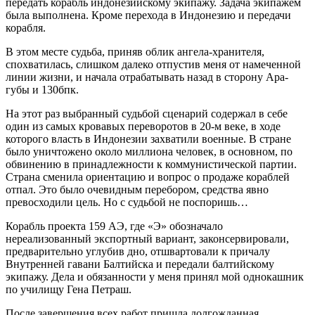
передать корабль индонезийскому экипажу. Задача экипажем
была выполнена. Кроме перехода в Индонезию и передачи
корабля.
В этом месте судьба, приняв облик ангела-хранителя,
спохватилась, слишком далеко отпустив меня от намеченной
линии жизни, и начала отрабатывать назад в сторону Ара-
губы и 130бпк.
На этот раз выбранный судьбой сценарий содержал в себе
один из самых кровавых переворотов в 20-м веке, в ходе
которого власть в Индонезии захватили военные. В стране
было уничтожено около миллиона человек, в основном, по
обвинению в принадлежности к коммунистической партии.
Страна сменила ориентацию и вопрос о продаже кораблей
отпал. Это было очевидным перебором, средства явно
превосходили цель. Но с судьбой не поспоришь…
Корабль проекта 159 АЭ, где «Э» обозначало
нереализованный экспортный вариант, законсервировали,
предварительно углубив дно, отшвартовали к причалу
Внутренней гавани Балтийска и передали балтийскому
экипажу. Дела и обязанности у меня принял мой однокашник
по училищу Гена Петраш.
После завершения всех работ пришла долгожданная