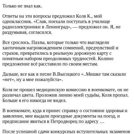
Только не знал как.
Ответы на эти вопросы предложил Коля К., мой
одноклассник. «Слав, поехали поступать в училище
радиоэлектроники в Ленинград», — предложил он. Я, не
раздумывая, согласился.
Все срослось. Пазлы, которые только что выглядели
хаотичным нагромождением сомнений, предчувствий и
страхов, превратились в реальную дорожную карту с
понятным набором преодолимых трудностей. Колино
предложение всё расставило по своим местам.
Дальше, все как в песне В.Высоцкого «..Мишке там сказали
«нет», ну а мне пожалуйста».
Коля не прошел медицинскую комиссию в военкомате, он не
различал цвета. Проложив линию моей судьбы, Коля пропал.
Больше я его никогда не видел.
В военкомате, куда я принес справку о состоянии здоровья и
заявление, мне выдали проездные документы на поезд, и
предписание явиться в Петродворец по адресу …
После успешной сдачи конкурсных вступительных экзаменов