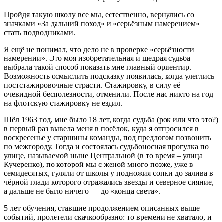
Пройдя такую школу все мы, естественно, вернулись со
значками «За дальний поход» и «серьёзным намерением»
стать подводниками.
Я ещё не понимал, что дело не в проверке «серьёзности
намерений». Это моя изобретательная и щедрая судьба
выбрала такой способ показать мне главный ориентир.
Возможность осмыслить подсказку появилась, когда улеглись
постстажировочные страсти. Стажировку, в силу её
очевидной бесполезности, отменили. После нас никто на год
на флотскую стажировку не ездил.
Шёл 1963 год, мне было 18 лет, когда судьба (рок или что это?)
в первый раз вывела меня в посёлок, куда я отпросился в
воскресенье у старшины команды, под предлогом позвонить
по межгороду. Тогда и состоялась судьбоносная прогулка по
улице, называемой ныне Центральной (в то время – улица
Кучеренко), по которой мы с женой много позже, уже в
семидесятых, гуляли от школы у подножия сопки до залива в
чёрной глади которого отражались звезды и северное сияние,
а дальше не было ничего — до «конца света».
5 лет обучения, ставшие продолжением описанных выше
событий, пролетели скачкообразно: то времени не хватало, и