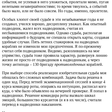
события, не успевая в него уложиться, пролетали мимо, пугая
нелепыми незавершённостями; то время тянулось, а событий
было мало, или не было совсем. Но годы, именно, пролетели.
Особых хлопот своей судьбе в эти незабываемые годы я не
создавал, учился хорошо, дисциплину уважал. Как опытный
подводник, жалел всех надводников, считая их
несбывшимися подводниками. Однако судьба, располагая
информацией о будущем, не спешила открыть карты, создавая
удобные случаи. Пять летних стажировок на надводных
кораблях не изменили мои предпочтения. Я по-прежнему
считал себя подводником. Видимо, разозлившись на мое
упрямство, судьба тоже проявила характер, развернув линию
жизни не просто от подводников к надводникам, а через
точку антипода – 130 бригаду
противолодочных
кораблей.
При выборе способа реализации изобретательная судьба моя
обошлась без сложных комбинаций. Задача была решена в
один ход. Перед летней экзаменационной сессией в конце 4
курса командир роты, опираясь на интуицию, расписал кого
куда, о чём было объявлено на вечерней проверке. Я попал в
надводники. Решение командира роты вызвало шквал
эмоций, большинство курсантов (и я в их числе), считали
перевод в надводники наказанием.