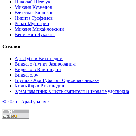
Николай Шевчук
Михаил Кузнецов
Вячеслав Бирюков
Никита Трофимов
Ренат Мустафин
Михаил Михайловский
Вениамин Чукалов
Ссылки
Ара-Губа в Википедии
Видяево (пункт базирования)
Видяево в Википедии
Видяево.ру
Группа «Ара-Губа» в «Одноклассниках»
Килп-Явр в Википедии
Храм-памятник в честь святителя Николая Чудотворца
© 2026 · Ара-Губа.ру ·