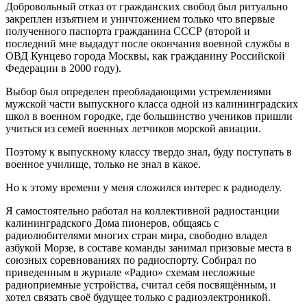
Добровольный отказ от гражданских свобод был ритуально
закреплен изъятием и уничтожением только что впервые
полученного паспорта гражданина СССР (второй и
последний мне выдадут после окончания военной службы в
ОВД Кунцево города Москвы, как гражданину Российской
Федерации в 2000 году).
Выбор был определен преобладающими устремлениями
мужской части выпускного класса одной из калининградских
школ в военном городке, где большинство учеников пришли
учиться из семей военных летчиков морской авиации.
Поэтому к выпускному классу твердо знал, буду поступать в
военное училище, только не знал в какое.
Но к этому времени у меня сложился интерес к радиоделу.
Я самостоятельно работал на коллективной радиостанции
калининградского Дома пионеров, общаясь с
радиолюбителями многих стран мира, свободно владел
азбукой Морзе, в составе команды занимал призовые места в
союзных соревнованиях по радиоспорту. Собирал по
приведенным в журнале «Радио» схемам несложные
радиоприемные устройства, считал себя посвящённым, и
хотел связать своё будущее только с радиоэлектроникой.