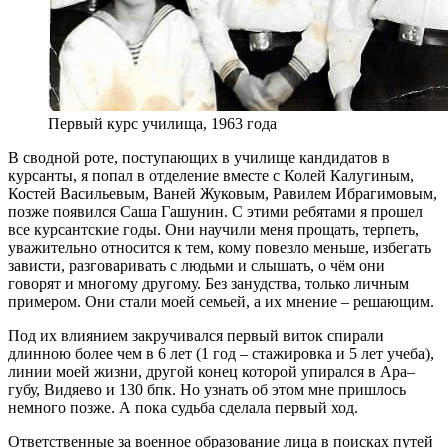
Первый курс училища, 1963 года
В сводной роте, поступающих в училище кандидатов в
курсанты, я попал в отделение вместе с Колей Калугиным,
Костей Васильевым, Ваней Жуковым, Равилем Ибрагимовым,
позже появился Саша Гашунин. С этими ребятами я прошел
все курсантские годы. Они научили меня прощать, терпеть,
уважительно относится к тем, кому повезло меньше, избегать
зависти, разговаривать с людьми и слышать, о чём они
говорят и многому другому. Без занудства, только личным
примером. Они стали моей семьей, а их мнение – решающим.
Под их влиянием закручивался первый виток спирали
длинною более чем в 6 лет (1 год – стажировка и 5 лет учеба),
линии моей жизни, другой конец которой упирался в Ара–
губу, Видяево и 130 бпк. Но узнать об этом мне пришлось
немного позже. А пока судьба сделала первый ход.
Ответственные за военное образование лица в поисках путей