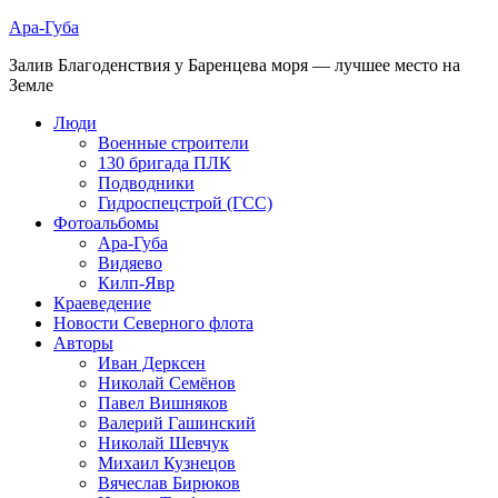
Ара-Губа
Залив Благоденствия у Баренцева моря — лучшее место на
Земле
Люди
Военные строители
130 бригада ПЛК
Подводники
Гидроспецстрой (ГСС)
Фотоальбомы
Ара-Губа
Видяево
Килп-Явр
Краеведение
Новости Северного флота
Авторы
Иван Дерксен
Николай Семёнов
Павел Вишняков
Валерий Гашинский
Николай Шевчук
Михаил Кузнецов
Вячеслав Бирюков