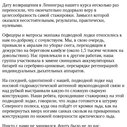
Дату возвращения в Ленинград нашего курса несколько раз
переносили, что окончательно подорвало веру в
целесообразность самой стажировки. Замысел которой
оказался несостоятельным, результаты, практически,
нулевыми.
Офицеры и матросы экипажа подводной лодки относились к
нам по-доброму, с сочувствуем. Мы, в свою очередь,
привыкли к авралам по уборке снега, переходящим в
дежурство на береговом камбузе (около 1,5 тысячи человек на
довольствии). Нас привлекали и к другим работам, наша
группа участвовала в замене свинцовых аккумуляторных
батарей на серебряно-цинковые, перезарядке регенерацией
индивидуальных дыхательных аппаратов.
На соседней, однотипной с нашей, подводной лодке над
носовой гидроакустической антенной звукоподводной связи и
над рубкой выстраивали какую-то сложную сварную
конструкцию. Наши ребята, проходившие стажировку на этой
подводной лодке, говорили, что лодка готовится к штурму
Северного полюса, куда она пойдёт от кромки льда, как на
перевернутых вверх ногами санках скользя на приваренных
конструкциях по нижней поверхности арктического льда.
Никто с нами не занимался, флоту было не до нас.