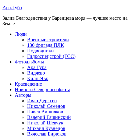
Ара-Губа
Залив Благоденствия у Баренцева моря — лучшее место на
Земле
Люди
Военные строители
130 бригада ПЛК
Подводники
Гидроспецстрой (ГСС)
Фотоальбомы
Ара-Губа
Видяево
Килп-Явр
Краеведение
Новости Северного флота
Авторы
Иван Дерксен
Николай Семёнов
Павел Вишняков
Валерий Гашинский
Николай Шевчук
Михаил Кузнецов
Вячеслав Бирюков