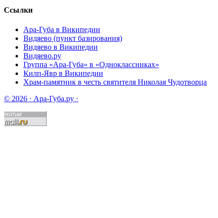
Ссылки
Ара-Губа в Википедии
Видяево (пункт базирования)
Видяево в Википедии
Видяево.ру
Группа «Ара-Губа» в «Одноклассниках»
Килп-Явр в Википедии
Храм-памятник в честь святителя Николая Чудотворца
© 2026 · Ара-Губа.ру ·