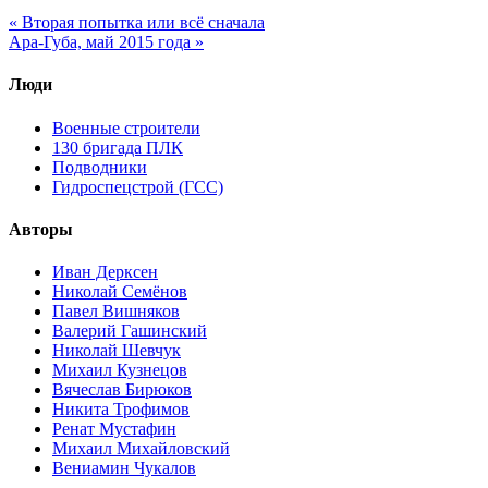
« Вторая попытка или всё сначала
Ара-Губа, май 2015 года »
Люди
Военные строители
130 бригада ПЛК
Подводники
Гидроспецстрой (ГСС)
Авторы
Иван Дерксен
Николай Семёнов
Павел Вишняков
Валерий Гашинский
Николай Шевчук
Михаил Кузнецов
Вячеслав Бирюков
Никита Трофимов
Ренат Мустафин
Михаил Михайловский
Вениамин Чукалов