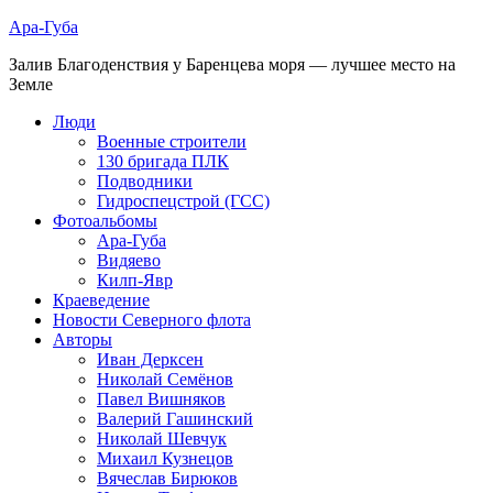
Ара-Губа
Залив Благоденствия у Баренцева моря — лучшее место на
Земле
Люди
Военные строители
130 бригада ПЛК
Подводники
Гидроспецстрой (ГСС)
Фотоальбомы
Ара-Губа
Видяево
Килп-Явр
Краеведение
Новости Северного флота
Авторы
Иван Дерксен
Николай Семёнов
Павел Вишняков
Валерий Гашинский
Николай Шевчук
Михаил Кузнецов
Вячеслав Бирюков