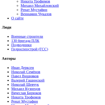
Никита Трофимов
Михаил Михайловский
Ренат Мустафин
Вениамин Чукалов
О сайте
Люди
Военные строители
130 бригада ПЛК
Подводники
Гидроспецстрой (ГСС)
Авторы
Иван Дерксен
Николай Семёнов
Павел Вишняков
Валерий Гашинский
Николай Шевчук
Михаил Кузнецов
Вячеслав Бирюков
Никита Трофимов
Ренат Мустафин