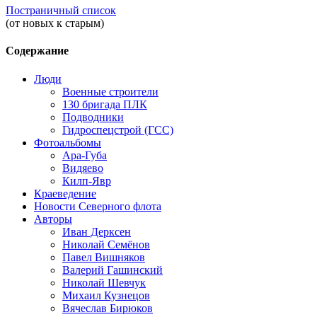
Постраничный список
(от новых к старым)
Содержание
Люди
Военные строители
130 бригада ПЛК
Подводники
Гидроспецстрой (ГСС)
Фотоальбомы
Ара-Губа
Видяево
Килп-Явр
Краеведение
Новости Северного флота
Авторы
Иван Дерксен
Николай Семёнов
Павел Вишняков
Валерий Гашинский
Николай Шевчук
Михаил Кузнецов
Вячеслав Бирюков