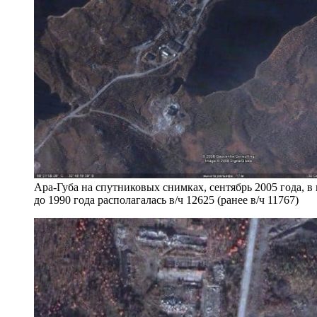
Ара-Губа на спутниковых снимках, сентябрь 2005 года, в
до 1990 года располагалась в/ч 12625 (ранее в/ч 11767)