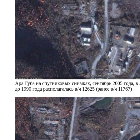
Ара-Губа на спутниковых снимках, сентябрь 2005 года, в
до 1990 года располагалась в/ч 12625 (ранее в/ч 11767)