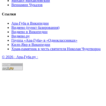
Михаил Михайловский
Вениамин Чукалов
Ссылки
Ара-Губа в Википедии
Видяево (пункт базирования)
Видяево в Википедии
Видяево.ру
Группа «Ара-Губа» в «Одноклассниках»
Килп-Явр в Википедии
Храм-памятник в честь святителя Николая Чудотворца
© 2026 · Ара-Губа.ру ·