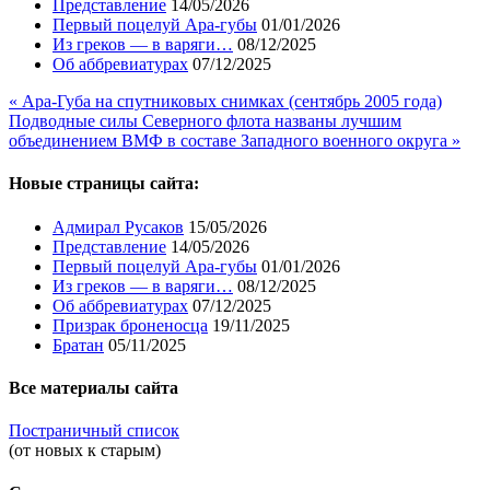
Представление
14/05/2026
Первый поцелуй Ара-губы
01/01/2026
Из греков — в варяги…
08/12/2025
Об аббревиатурах
07/12/2025
« Ара-Губа на спутниковых снимках (сентябрь 2005 года)
Подводные силы Северного флота названы лучшим
объединением ВМФ в составе Западного военного округа »
Новые страницы сайта:
Адмирал Русаков
15/05/2026
Представление
14/05/2026
Первый поцелуй Ара-губы
01/01/2026
Из греков — в варяги…
08/12/2025
Об аббревиатурах
07/12/2025
Призрак броненосца
19/11/2025
Братан
05/11/2025
Все материалы сайта
Постраничный список
(от новых к старым)