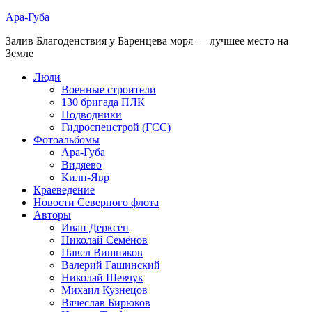
Ара-Губа
Залив Благоденствия у Баренцева моря — лучшее место на
Земле
Люди
Военные строители
130 бригада ПЛК
Подводники
Гидроспецстрой (ГСС)
Фотоальбомы
Ара-Губа
Видяево
Килп-Явр
Краеведение
Новости Северного флота
Авторы
Иван Дерксен
Николай Семёнов
Павел Вишняков
Валерий Гашинский
Николай Шевчук
Михаил Кузнецов
Вячеслав Бирюков