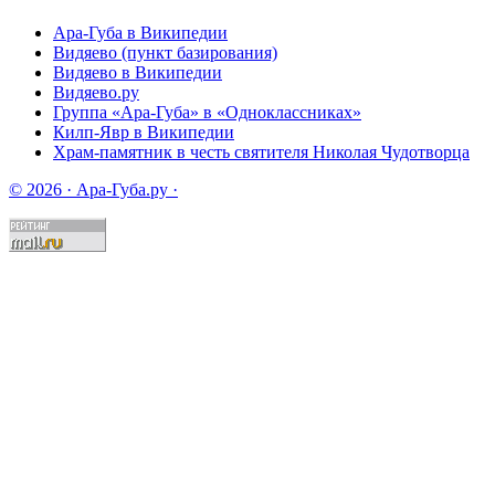
Ара-Губа в Википедии
Видяево (пункт базирования)
Видяево в Википедии
Видяево.ру
Группа «Ара-Губа» в «Одноклассниках»
Килп-Явр в Википедии
Храм-памятник в честь святителя Николая Чудотворца
© 2026 · Ара-Губа.ру ·