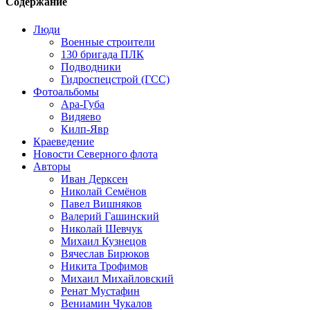
Содержание
Люди
Военные строители
130 бригада ПЛК
Подводники
Гидроспецстрой (ГСС)
Фотоальбомы
Ара-Губа
Видяево
Килп-Явр
Краеведение
Новости Северного флота
Авторы
Иван Дерксен
Николай Семёнов
Павел Вишняков
Валерий Гашинский
Николай Шевчук
Михаил Кузнецов
Вячеслав Бирюков
Никита Трофимов
Михаил Михайловский
Ренат Мустафин
Вениамин Чукалов