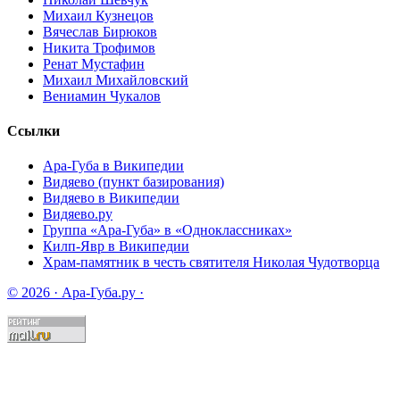
Михаил Кузнецов
Вячеслав Бирюков
Никита Трофимов
Ренат Мустафин
Михаил Михайловский
Вениамин Чукалов
Ссылки
Ара-Губа в Википедии
Видяево (пункт базирования)
Видяево в Википедии
Видяево.ру
Группа «Ара-Губа» в «Одноклассниках»
Килп-Явр в Википедии
Храм-памятник в честь святителя Николая Чудотворца
© 2026 · Ара-Губа.ру ·