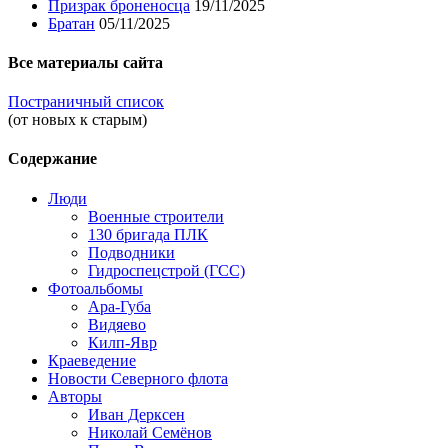
Призрак броненосца
19/11/2025
Братан
05/11/2025
Все материалы сайта
Постраничный список
(от новых к старым)
Содержание
Люди
Военные строители
130 бригада ПЛК
Подводники
Гидроспецстрой (ГСС)
Фотоальбомы
Ара-Губа
Видяево
Килп-Явр
Краеведение
Новости Северного флота
Авторы
Иван Дерксен
Николай Семёнов