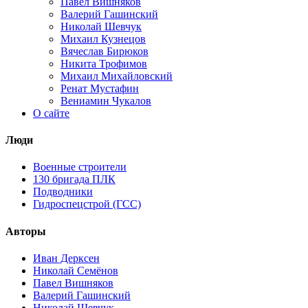
Павел Вишняков
Валерий Гашинский
Николай Шевчук
Михаил Кузнецов
Вячеслав Бирюков
Никита Трофимов
Михаил Михайловский
Ренат Мустафин
Вениамин Чукалов
О сайте
Люди
Военные строители
130 бригада ПЛК
Подводники
Гидроспецстрой (ГСС)
Авторы
Иван Дерксен
Николай Семёнов
Павел Вишняков
Валерий Гашинский
Николай Шевчук