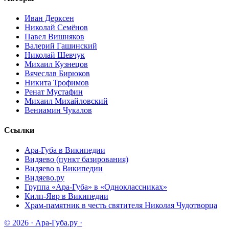
Иван Дерксен
Николай Семёнов
Павел Вишняков
Валерий Гашинский
Николай Шевчук
Михаил Кузнецов
Вячеслав Бирюков
Никита Трофимов
Ренат Мустафин
Михаил Михайловский
Вениамин Чукалов
Ссылки
Ара-Губа в Википедии
Видяево (пункт базирования)
Видяево в Википедии
Видяево.ру
Группа «Ара-Губа» в «Одноклассниках»
Килп-Явр в Википедии
Храм-памятник в честь святителя Николая Чудотворца
© 2026 · Ара-Губа.ру ·