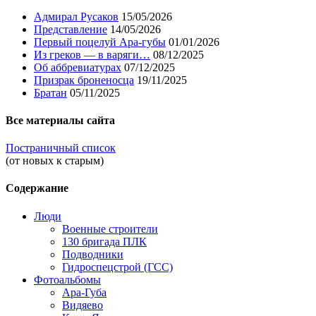
Адмирал Русаков
15/05/2026
Представление
14/05/2026
Первый поцелуй Ара-губы
01/01/2026
Из греков — в варяги…
08/12/2025
Об аббревиатурах
07/12/2025
Призрак броненосца
19/11/2025
Братан
05/11/2025
Все материалы сайта
Постраничный список
(от новых к старым)
Содержание
Люди
Военные строители
130 бригада ПЛК
Подводники
Гидроспецстрой (ГСС)
Фотоальбомы
Ара-Губа
Видяево