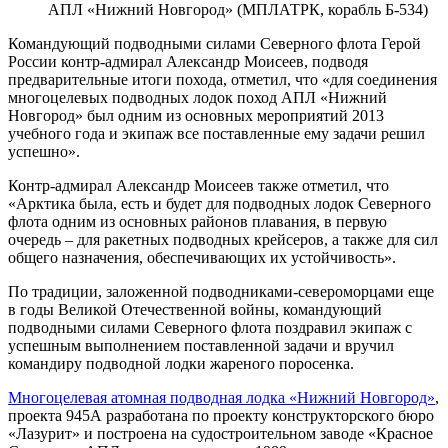
АПЛ «Нижний Новгород» (МПЛАТРК, корабль Б-534)
Командующий подводными силами Северного флота Герой
России контр-адмирал Александр Моисеев, подводя
предварительные итоги похода, отметил, что «для соединения
многоцелевых подводных лодок поход АПЛ «Нижний
Новгород» был одним из основных мероприятий 2013
учебного года и экипаж все поставленные ему задачи решил
успешно».
Контр-адмирал Александр Моисеев также отметил, что
«Арктика была, есть и будет для подводных лодок Северного
флота одним из основных районов плавания, в первую
очередь – для ракетных подводных крейсеров, а также для сил
общего назначения, обеспечивающих их устойчивость».
По традиции, заложенной подводниками-североморцами еще
в годы Великой Отечественной войны, командующий
подводными силами Северного флота поздравил экипаж с
успешным выполнением поставленной задачи и вручил
командиру подводной лодки жареного поросенка.
Многоцелевая атомная подводная лодка «Нижний Новгород»
,
проекта 945А разработана по проекту конструкторского бюро
«Лазурит» и построена на судостроительном заводе «Красное