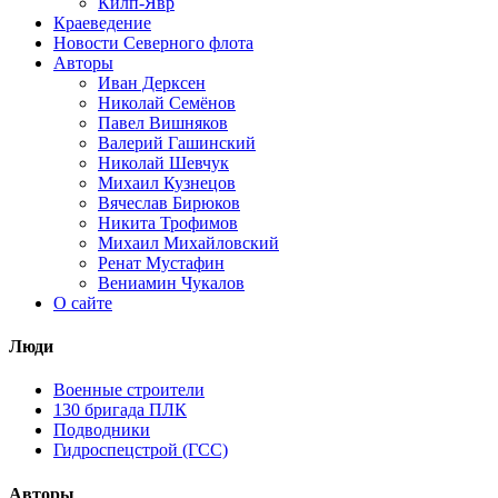
Килп-Явр
Краеведение
Новости Северного флота
Авторы
Иван Дерксен
Николай Семёнов
Павел Вишняков
Валерий Гашинский
Николай Шевчук
Михаил Кузнецов
Вячеслав Бирюков
Никита Трофимов
Михаил Михайловский
Ренат Мустафин
Вениамин Чукалов
О сайте
Люди
Военные строители
130 бригада ПЛК
Подводники
Гидроспецстрой (ГСС)
Авторы