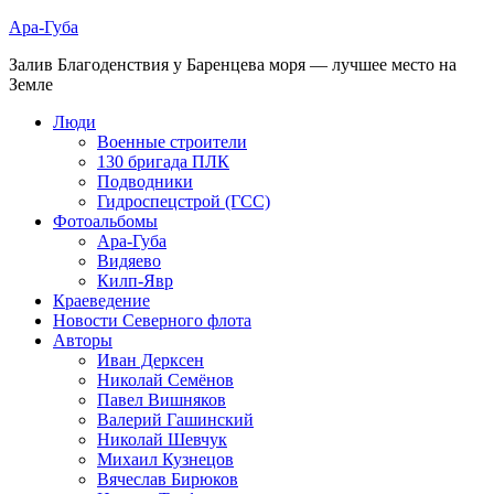
Ара-Губа
Залив Благоденствия у Баренцева моря — лучшее место на
Земле
Люди
Военные строители
130 бригада ПЛК
Подводники
Гидроспецстрой (ГСС)
Фотоальбомы
Ара-Губа
Видяево
Килп-Явр
Краеведение
Новости Северного флота
Авторы
Иван Дерксен
Николай Семёнов
Павел Вишняков
Валерий Гашинский
Николай Шевчук
Михаил Кузнецов
Вячеслав Бирюков