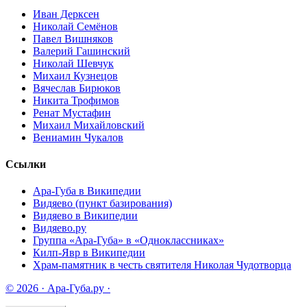
Иван Дерксен
Николай Семёнов
Павел Вишняков
Валерий Гашинский
Николай Шевчук
Михаил Кузнецов
Вячеслав Бирюков
Никита Трофимов
Ренат Мустафин
Михаил Михайловский
Вениамин Чукалов
Ссылки
Ара-Губа в Википедии
Видяево (пункт базирования)
Видяево в Википедии
Видяево.ру
Группа «Ара-Губа» в «Одноклассниках»
Килп-Явр в Википедии
Храм-памятник в честь святителя Николая Чудотворца
© 2026 · Ара-Губа.ру ·