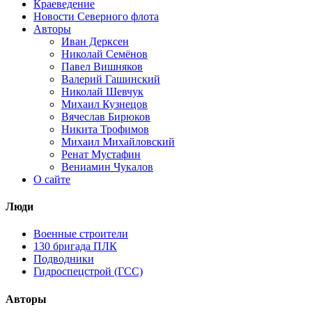
Краеведение
Новости Северного флота
Авторы
Иван Дерксен
Николай Семёнов
Павел Вишняков
Валерий Гашинский
Николай Шевчук
Михаил Кузнецов
Вячеслав Бирюков
Никита Трофимов
Михаил Михайловский
Ренат Мустафин
Вениамин Чукалов
О сайте
Люди
Военные строители
130 бригада ПЛК
Подводники
Гидроспецстрой (ГСС)
Авторы