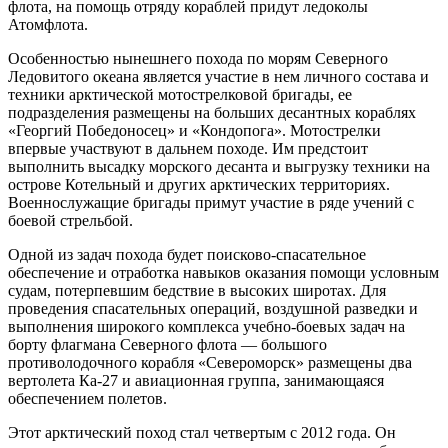
флота, на помощь отряду кораблей придут ледоколы
Атомфлота.
Особенностью нынешнего похода по морям Северного
Ледовитого океана является участие в нем личного состава и
техники арктической мотострелковой бригады, ее
подразделения размещены на больших десантных кораблях
«Георгий Победоносец» и «Кондопога». Мотострелки
впервые участвуют в дальнем походе. Им предстоит
выполнить высадку морского десанта и выгрузку техники на
острове Котельный и других арктических территориях.
Военнослужащие бригады примут участие в ряде учений с
боевой стрельбой.
Одной из задач похода будет поисково-спасательное
обеспечение и отработка навыков оказания помощи условным
судам, потерпевшим бедствие в высоких широтах. Для
проведения спасательных операций, воздушной разведки и
выполнения широкого комплекса учебно-боевых задач на
борту флагмана Северного флота — большого
противолодочного корабля «Североморск» размещены два
вертолета Ка-27 и авиационная группа, занимающаяся
обеспечением полетов.
Этот арктический поход стал четвертым с 2012 года. Он