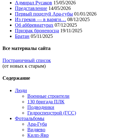
Адмирал Русаков
15/05/2026
Представление
14/05/2026
Первый поцелуй Ара-губы
01/01/2026
Из греков — в варяги…
08/12/2025
Об аббревиатурах
07/12/2025
Призрак броненосца
19/11/2025
Братан
05/11/2025
Все материалы сайта
Постраничный список
(от новых к старым)
Содержание
Люди
Военные строители
130 бригада ПЛК
Подводники
Гидроспецстрой (ГСС)
Фотоальбомы
Ара-Губа
Видяево
Килп-Явр