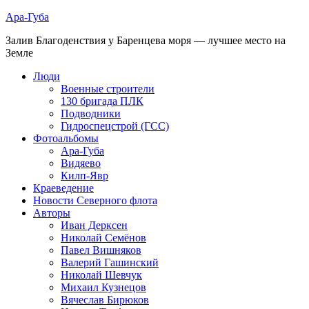
Ара-Губа
Залив Благоденствия у Баренцева моря — лучшее место на
Земле
Люди
Военные строители
130 бригада ПЛК
Подводники
Гидроспецстрой (ГСС)
Фотоальбомы
Ара-Губа
Видяево
Килп-Явр
Краеведение
Новости Северного флота
Авторы
Иван Дерксен
Николай Семёнов
Павел Вишняков
Валерий Гашинский
Николай Шевчук
Михаил Кузнецов
Вячеслав Бирюков