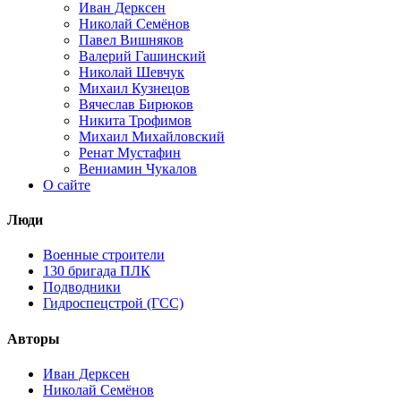
Иван Дерксен
Николай Семёнов
Павел Вишняков
Валерий Гашинский
Николай Шевчук
Михаил Кузнецов
Вячеслав Бирюков
Никита Трофимов
Михаил Михайловский
Ренат Мустафин
Вениамин Чукалов
О сайте
Люди
Военные строители
130 бригада ПЛК
Подводники
Гидроспецстрой (ГСС)
Авторы
Иван Дерксен
Николай Семёнов