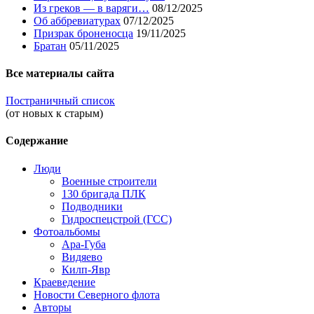
Из греков — в варяги…
08/12/2025
Об аббревиатурах
07/12/2025
Призрак броненосца
19/11/2025
Братан
05/11/2025
Все материалы сайта
Постраничный список
(от новых к старым)
Содержание
Люди
Военные строители
130 бригада ПЛК
Подводники
Гидроспецстрой (ГСС)
Фотоальбомы
Ара-Губа
Видяево
Килп-Явр
Краеведение
Новости Северного флота
Авторы