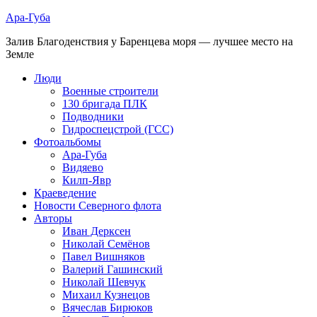
Ара-Губа
Залив Благоденствия у Баренцева моря — лучшее место на
Земле
Люди
Военные строители
130 бригада ПЛК
Подводники
Гидроспецстрой (ГСС)
Фотоальбомы
Ара-Губа
Видяево
Килп-Явр
Краеведение
Новости Северного флота
Авторы
Иван Дерксен
Николай Семёнов
Павел Вишняков
Валерий Гашинский
Николай Шевчук
Михаил Кузнецов
Вячеслав Бирюков