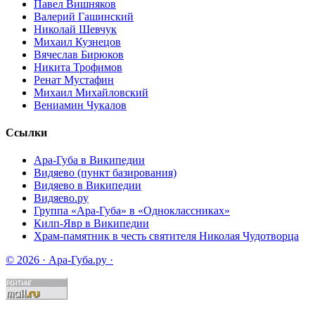
Павел Вишняков
Валерий Гашинский
Николай Шевчук
Михаил Кузнецов
Вячеслав Бирюков
Никита Трофимов
Ренат Мустафин
Михаил Михайловский
Вениамин Чукалов
Ссылки
Ара-Губа в Википедии
Видяево (пункт базирования)
Видяево в Википедии
Видяево.ру
Группа «Ара-Губа» в «Одноклассниках»
Килп-Явр в Википедии
Храм-памятник в честь святителя Николая Чудотворца
© 2026 · Ара-Губа.ру ·