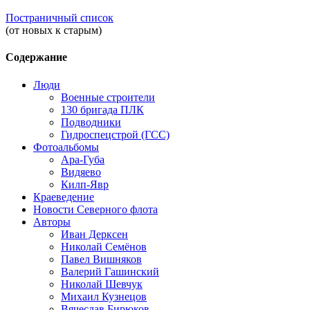
Постраничный список
(от новых к старым)
Содержание
Люди
Военные строители
130 бригада ПЛК
Подводники
Гидроспецстрой (ГСС)
Фотоальбомы
Ара-Губа
Видяево
Килп-Явр
Краеведение
Новости Северного флота
Авторы
Иван Дерксен
Николай Семёнов
Павел Вишняков
Валерий Гашинский
Николай Шевчук
Михаил Кузнецов
Вячеслав Бирюков