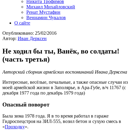
Никита Трофимов
Михаил Михайловский
Ренат Мустафин
Вениамин Чукалов
О сайте
Опубликовано:
25/02/2016
Автор:
Иван Дерксен
Не ходил бы ты, Ванёк, во солдаты!
(часть третья)
Авторский сборник армейских воспоминаний Ивана Дерксена
Интересные, весёлые, печальные, а также опасные случаи из
моей армейской жизни в Заполярье, в Ара-Губе, в/ч 11767 (с
декабря 1977 года по декабрь 1979 года)
Опасный поворот
Была зима 1978 года. Я в то время работал в гараже
Гидроспецстроя на ЗИЛ-555, возил бетон и сухую смесь в
«
Проходку
».