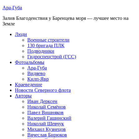
Ара-Губа
Залив Благоденствия у Баренцева моря — лучшее место на
Земле
Люди
Военные строители
130 бригада ПЛК
Подводники
Гидроспецстрой (ГСС)
Фотоальбомы
Ара-Губа
Видяево
Килп-Явр
Краеведение
Новости Северного флота
Авторы
Иван Дерксен
Николай Семёнов
Павел Вишняков
Валерий Гашинский
Николай Шевчук
Михаил Кузнецов
Вячеслав Бирюков