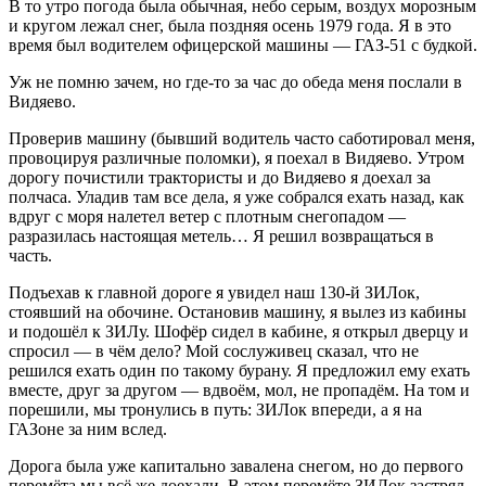
В то утро погода была обычная, небо серым, воздух морозным
и кругом лежал снег, была поздняя осень 1979 года. Я в это
время был водителем офицерской машины — ГАЗ-51 с будкой.
Уж не помню зачем, но где-то за час до обеда меня послали в
Видяево.
Проверив машину (бывший водитель часто саботировал меня,
провоцируя различные поломки), я поехал в Видяево. Утром
дорогу почистили трактористы и до Видяево я доехал за
полчаса. Уладив там все дела, я уже собрался ехать назад, как
вдруг с моря налетел ветер с плотным снегопадом —
разразилась настоящая метель… Я решил возвращаться в
часть.
Подъехав к главной дороге я увидел наш 130-й ЗИЛок,
стоявший на обочине. Остановив машину, я вылез из кабины
и подошёл к ЗИЛу. Шофёр сидел в кабине, я открыл дверцу и
спросил — в чём дело? Мой сослуживец сказал, что не
решился ехать один по такому бурану. Я предложил ему ехать
вместе, друг за другом — вдвоём, мол, не пропадём. На том и
порешили, мы тронулись в путь: ЗИЛок впереди, а я на
ГАЗоне за ним вслед.
Дорога была уже капитально завалена снегом, но до первого
перемёта мы всё же доехали. В этом перемёте ЗИЛок застрял