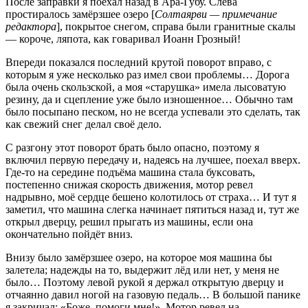
После заправки я поехал назад в Ара-Губу. Слева
простиралось замёрзшее озеро [
Солтаярви — примечание
редактора
], покрытое снегом, справа были гранитные скалы
— короче, ляпота, как говаривал Иоанн Грозный!
Впереди показался последний крутой поворот вправо, с
которым я уже несколько раз имел свои проблемы… Дорога
была очень скользской, а моя «старушка» имела лысоватую
резину, да и сцепление уже было изношенное… Обычно там
было посыпано песком, но не всегда успевали это сделать, так
как свежий снег делал своё дело.
С разгону этот поворот брать было опасно, поэтому я
включил первую передачу и, надеясь на лучшее, поехал вверх.
Где-то на середине подъёма машина стала буксовать,
постепенно снижая скорость движения, мотор ревел
надрывно, моё сердце бешено колотилось от страха… И тут я
заметил, что машина слегка начинает пятиться назад и, тут же
открыл дверцу, решил прыгать из машины, если она
окончательно пойдёт вниз.
Внизу было замёрзшее озеро, на которое моя машина бы
залетела; надежды на то, выдержит лёд или нет, у меня не
было… Поэтому левой рукой я держал открытую дверцу и
отчаянно давил ногой на газовую педаль… В большой панике
я закричал: «Боже, помоги мне!». Мотор ревел на