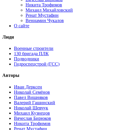
Никита Трофимов
Михаил Михайловский
Ренат Мустафин
Вениамин Чукалов
О сайте
Люди
Военные строители
130 бригада ПЛК
Подводники
Гидроспецстрой (ГСС)
Авторы
Иван Дерксен
Николай Семёнов
Павел Вишняков
Валерий Гашинский
Николай Шевчук
Михаил Кузнецов
Вячеслав Бирюков
Никита Трофимов
Ренат Мустафин