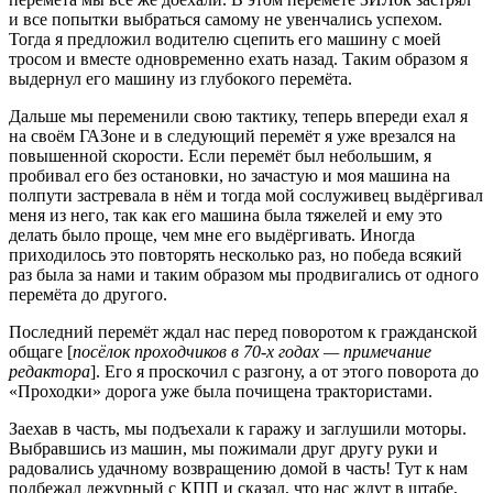
и все попытки выбраться самому не увенчались успехом.
Тогда я предложил водителю сцепить его машину с моей
тросом и вместе одновременно ехать назад. Таким образом я
выдернул его машину из глубокого перемёта.
Дальше мы переменили свою тактику, теперь впереди ехал я
на своём ГАЗоне и в следующий перемёт я уже врезался на
повышенной скорости. Если перемёт был небольшим, я
пробивал его без остановки, но зачастую и моя машина на
полпути застревала в нём и тогда мой сослуживец выдёргивал
меня из него, так как его машина была тяжелей и ему это
делать было проще, чем мне его выдёргивать. Иногда
приходилось это повторять несколько раз, но победа всякий
раз была за нами и таким образом мы продвигались от одного
перемёта до другого.
Последний перемёт ждал нас перед поворотом к гражданской
общаге [
посёлок проходчиков в 70-х годах — примечание
редактора
]. Его я проскочил с разгону, а от этого поворота до
«Проходки» дорога уже была почищена трактористами.
Заехав в часть, мы подъехали к гаражу и заглушили моторы.
Выбравшись из машин, мы пожимали друг другу руки и
радовались удачному возвращению домой в часть! Тут к нам
подбежал дежурный с КПП и сказал, что нас ждут в штабе,