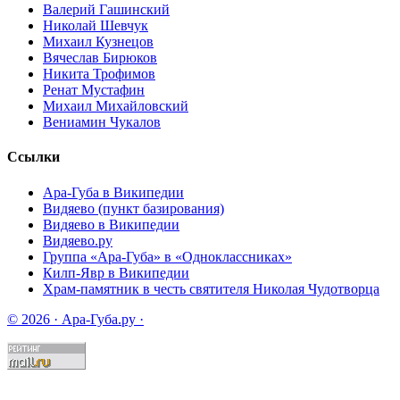
Валерий Гашинский
Николай Шевчук
Михаил Кузнецов
Вячеслав Бирюков
Никита Трофимов
Ренат Мустафин
Михаил Михайловский
Вениамин Чукалов
Ссылки
Ара-Губа в Википедии
Видяево (пункт базирования)
Видяево в Википедии
Видяево.ру
Группа «Ара-Губа» в «Одноклассниках»
Килп-Явр в Википедии
Храм-памятник в честь святителя Николая Чудотворца
© 2026 · Ара-Губа.ру ·