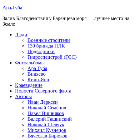
Ара-Губа
Залив Благоденствия у Баренцева моря — лучшее место на
Земле
Люди
Военные строители
130 бригада ПЛК
Подводники
Гидроспецстрой (ГСС)
Фотоальбомы
Ара-Губа
Видяево
Килп-Явр
Краеведение
Новости Северного флота
Авторы
Иван Дерксен
Николай Семёнов
Павел Вишняков
Валерий Гашинский
Николай Шевчук
Михаил Кузнецов
Вячеслав Бирюков