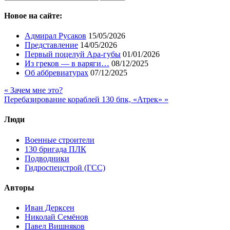
Новое на сайте:
Адмирал Русаков
15/05/2026
Представление
14/05/2026
Первый поцелуй Ара-губы
01/01/2026
Из греков — в варяги…
08/12/2025
Об аббревиатурах
07/12/2025
« Зачем мне это?
Перебазирование кораблей 130 бпк, «Атрек» »
Люди
Военные строители
130 бригада ПЛК
Подводники
Гидроспецстрой (ГСС)
Авторы
Иван Дерксен
Николай Семёнов
Павел Вишняков