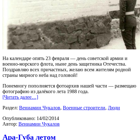
На календаре опять 23 февраля — день советской армии и
военно-морского флота, ныне день защитника Отечества.
Поздравляю всех причастных, желаю всем жителям родной
страны мирного неба над головой!
Понемногу пополняется фотоархив нашей части — размещаю
фотографию из далёкого лета 1988 года.
[Читать далее…]
Раздел:
Вениамин Чукалов
,
Военные строители
,
Люди
Опубликовано:
14/02/2014
Автор:
Вениамин Чукалов
Ара-Губа летом