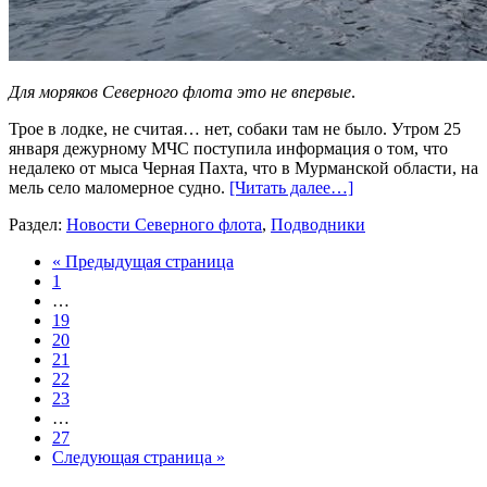
Для моряков Северного флота это не впервые
.
Трое в лодке, не считая… нет, собаки там не было. Утром 25
января дежурному МЧС поступила информация о том, что
недалеко от мыса Черная Пахта, что в Мурманской области, на
мель село маломерное судно.
[Читать далее…]
Раздел:
Новости Северного флота
,
Подводники
« Предыдущая страница
1
…
19
20
21
22
23
…
27
Следующая страница »