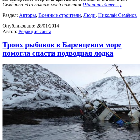
Семёнова «По волнам моей памяти»
[Читать далее…]
Раздел:
Авторы
,
Военные строители
,
Люди
,
Николай Семёнов
Опубликовано:
28/01/2014
Автор:
Редакция сайта
Троих рыбаков в Баренцевом море
помогла спасти подводная лодка