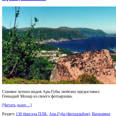
Снимки летних видов Ара-Губы любезно предоставил
Геннадий Мохир из своего фотоархива.
[Читать далее…]
Раздел:
130 бригада ПЛК
,
Ара-Губа (фотоальбом)
,
Вениамин