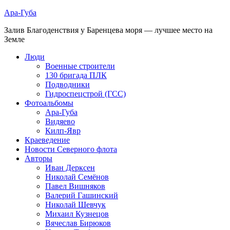
Ара-Губа
Залив Благоденствия у Баренцева моря — лучшее место на
Земле
Люди
Военные строители
130 бригада ПЛК
Подводники
Гидроспецстрой (ГСС)
Фотоальбомы
Ара-Губа
Видяево
Килп-Явр
Краеведение
Новости Северного флота
Авторы
Иван Дерксен
Николай Семёнов
Павел Вишняков
Валерий Гашинский
Николай Шевчук
Михаил Кузнецов
Вячеслав Бирюков