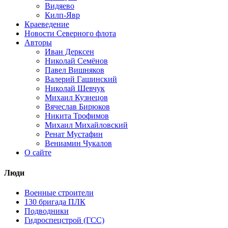
Видяево
Килп-Явр
Краеведение
Новости Северного флота
Авторы
Иван Дерксен
Николай Семёнов
Павел Вишняков
Валерий Гашинский
Николай Шевчук
Михаил Кузнецов
Вячеслав Бирюков
Никита Трофимов
Михаил Михайловский
Ренат Мустафин
Вениамин Чукалов
О сайте
Люди
Военные строители
130 бригада ПЛК
Подводники
Гидроспецстрой (ГСС)