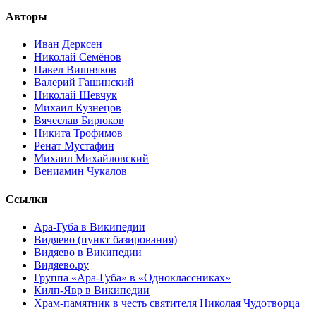
Авторы
Иван Дерксен
Николай Семёнов
Павел Вишняков
Валерий Гашинский
Николай Шевчук
Михаил Кузнецов
Вячеслав Бирюков
Никита Трофимов
Ренат Мустафин
Михаил Михайловский
Вениамин Чукалов
Ссылки
Ара-Губа в Википедии
Видяево (пункт базирования)
Видяево в Википедии
Видяево.ру
Группа «Ара-Губа» в «Одноклассниках»
Килп-Явр в Википедии
Храм-памятник в честь святителя Николая Чудотворца