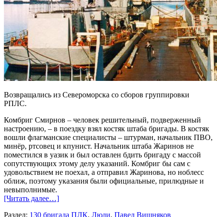
Возвращались из Североморска со сборов группировки
РПЛС.
Комбриг Смирнов – человек решительный, подверженный
настроению, – в поездку взял костяк штаба бригады. В костяк
вошли флагманские специалисты – штурман, начальник ПВО,
минёр, ртсовец и кпунист. Начальник штаба Жаринов не
поместился в уазик и был оставлен бдить бригаду с массой
сопутствующих этому делу указаний. Комбриг бы сам с
удовольствием не поехал, а отправил Жаринова, но ноблесс
оближ, поэтому указания были официальные, прилюдные и
невыполнимые.
[Читать далее…]
Раздел:
130 бригада ПЛК
,
Люди
,
Павел Вишняков