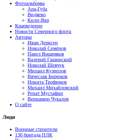
Фотоальбомы
Ара-Губа
Видяево
Килп-Явр
Краеведение
Новости Северного флота
Авторы
Иван Дерксен
Николай Семёнов
Павел Вишняков
Валерий Гашинский
Николай Шевчук
Михаил Кузнецов
Вячеслав Бирюков
Никита Трофимов
Михаил Михайловский
Ренат Мустафин
Вениамин Чукалов
О сайте
Люди
Военные строители
130 бригада ПЛК