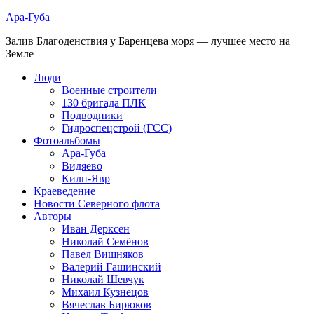
Ара-Губа
Залив Благоденствия у Баренцева моря — лучшее место на
Земле
Люди
Военные строители
130 бригада ПЛК
Подводники
Гидроспецстрой (ГСС)
Фотоальбомы
Ара-Губа
Видяево
Килп-Явр
Краеведение
Новости Северного флота
Авторы
Иван Дерксен
Николай Семёнов
Павел Вишняков
Валерий Гашинский
Николай Шевчук
Михаил Кузнецов
Вячеслав Бирюков