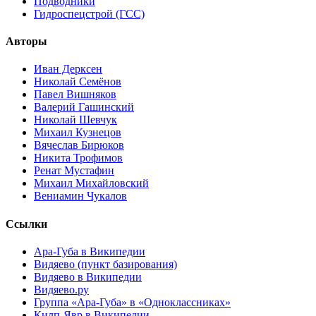
Подводники
Гидроспецстрой (ГСС)
Авторы
Иван Дерксен
Николай Семёнов
Павел Вишняков
Валерий Гашинский
Николай Шевчук
Михаил Кузнецов
Вячеслав Бирюков
Никита Трофимов
Ренат Мустафин
Михаил Михайловский
Вениамин Чукалов
Ссылки
Ара-Губа в Википедии
Видяево (пункт базирования)
Видяево в Википедии
Видяево.ру
Группа «Ара-Губа» в «Одноклассниках»
Килп-Явр в Википедии