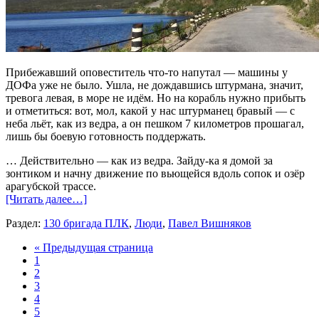
Прибежавший оповеститель что-то напутал — машины у
ДОФа уже не было. Ушла, не дождавшись штурмана, значит,
тревога левая, в море не идём. Но на корабль нужно прибыть
и отметиться: вот, мол, какой у нас штурманец бравый — с
неба льёт, как из ведра, а он пешком 7 километров прошагал,
лишь бы боевую готовность поддержать.
… Действительно — как из ведра. Зайду-ка я домой за
зонтиком и начну движение по вьющейся вдоль сопок и озёр
арагубской трассе.
[Читать далее…]
Раздел:
130 бригада ПЛК
,
Люди
,
Павел Вишняков
« Предыдущая страница
1
2
3
4
5