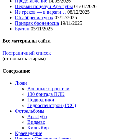
Представление
14/05/2026
Первый поцелуй Ара-губы
01/01/2026
Из греков — в варяги…
08/12/2025
Об аббревиатурах
07/12/2025
Призрак броненосца
19/11/2025
Братан
05/11/2025
Все материалы сайта
Постраничный список
(от новых к старым)
Содержание
Люди
Военные строители
130 бригада ПЛК
Подводники
Гидроспецстрой (ГСС)
Фотоальбомы
Ара-Губа
Видяево
Килп-Явр
Краеведение
Новости Северного флота