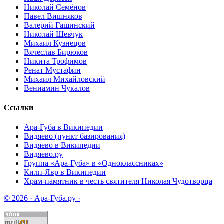
Николай Семёнов
Павел Вишняков
Валерий Гашинский
Николай Шевчук
Михаил Кузнецов
Вячеслав Бирюков
Никита Трофимов
Ренат Мустафин
Михаил Михайловский
Вениамин Чукалов
Ссылки
Ара-Губа в Википедии
Видяево (пункт базирования)
Видяево в Википедии
Видяево.ру
Группа «Ара-Губа» в «Одноклассниках»
Килп-Явр в Википедии
Храм-памятник в честь святителя Николая Чудотворца
© 2026 · Ара-Губа.ру ·