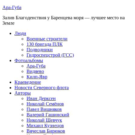
Ара-Губа
Залив Благоденствия у Баренцева моря — лучшее место на
Земле
Люди
Военные строители
130 бригада ПЛК
Подводники
Гидроспецстрой (ГСС)
Фотоальбомы
Ара-Губа
Видяево
Килп-Явр
Краеведение
Новости Северного флота
Авторы
Иван Дерксен
Николай Семёнов
Павел Вишняков
Валерий Гашинский
Николай Шевчук
Михаил Кузнецов
Вячеслав Бирюков