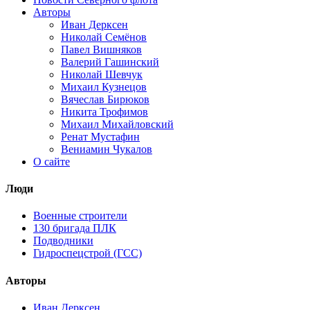
Авторы
Иван Дерксен
Николай Семёнов
Павел Вишняков
Валерий Гашинский
Николай Шевчук
Михаил Кузнецов
Вячеслав Бирюков
Никита Трофимов
Михаил Михайловский
Ренат Мустафин
Вениамин Чукалов
О сайте
Люди
Военные строители
130 бригада ПЛК
Подводники
Гидроспецстрой (ГСС)
Авторы
Иван Дерксен