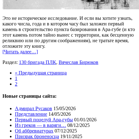
Это не историческое исследование. И если вы хотите узнать,
какого числа, года и в котором часу был заложен первый
камень в строительство пункта базирования в Ара-губе (и кто
этот камень потом тайно вынес с территории, как бесценную
реликвию или по другим соображениям), не тратьте время,
отложите эту книгу.
[Читать далее…]
Раздел:
130 бригада ПЛК
,
Вячеслав Бирюков
« Предыдущая страница
1
2
Новые страницы сайта:
Адмирал Русаков
15/05/2026
Представление
14/05/2026
Первый поцелуй Ара-губы
01/01/2026
Из греков — в варяги…
08/12/2025
Об аббревиатурах
07/12/2025
Призрак броненосца
19/11/2025