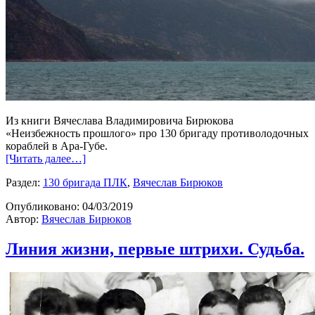
Из книги Вячеслава Владимировича Бирюкова
«Неизбежность прошлого» про 130 бригаду противолодочных
кораблей в Ара-Губе.
[Читать далее…]
Раздел:
130 бригада ПЛК
,
Вячеслав Бирюков
Опубликовано:
04/03/2019
Автор:
Вячеслав Бирюков
Линия жизни, первые штрихи. Судьба.