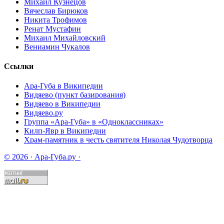
Михаил Кузнецов
Вячеслав Бирюков
Никита Трофимов
Ренат Мустафин
Михаил Михайловский
Вениамин Чукалов
Ссылки
Ара-Губа в Википедии
Видяево (пункт базирования)
Видяево в Википедии
Видяево.ру
Группа «Ара-Губа» в «Одноклассниках»
Килп-Явр в Википедии
Храм-памятник в честь святителя Николая Чудотворца
© 2026 · Ара-Губа.ру ·