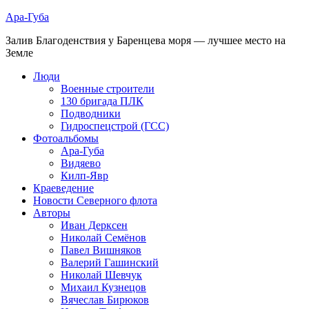
Ара-Губа
Залив Благоденствия у Баренцева моря — лучшее место на
Земле
Люди
Военные строители
130 бригада ПЛК
Подводники
Гидроспецстрой (ГСС)
Фотоальбомы
Ара-Губа
Видяево
Килп-Явр
Краеведение
Новости Северного флота
Авторы
Иван Дерксен
Николай Семёнов
Павел Вишняков
Валерий Гашинский
Николай Шевчук
Михаил Кузнецов
Вячеслав Бирюков