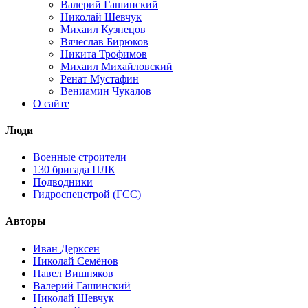
Валерий Гашинский
Николай Шевчук
Михаил Кузнецов
Вячеслав Бирюков
Никита Трофимов
Михаил Михайловский
Ренат Мустафин
Вениамин Чукалов
О сайте
Люди
Военные строители
130 бригада ПЛК
Подводники
Гидроспецстрой (ГСС)
Авторы
Иван Дерксен
Николай Семёнов
Павел Вишняков
Валерий Гашинский
Николай Шевчук