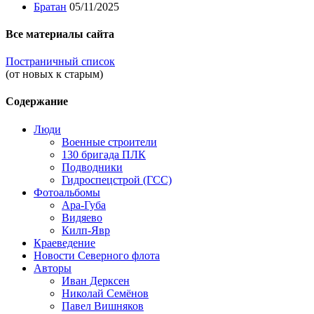
Братан
05/11/2025
Все материалы сайта
Постраничный список
(от новых к старым)
Содержание
Люди
Военные строители
130 бригада ПЛК
Подводники
Гидроспецстрой (ГСС)
Фотоальбомы
Ара-Губа
Видяево
Килп-Явр
Краеведение
Новости Северного флота
Авторы
Иван Дерксен
Николай Семёнов
Павел Вишняков