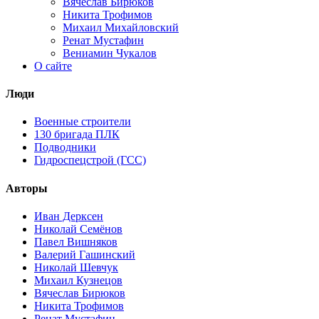
Вячеслав Бирюков
Никита Трофимов
Михаил Михайловский
Ренат Мустафин
Вениамин Чукалов
О сайте
Люди
Военные строители
130 бригада ПЛК
Подводники
Гидроспецстрой (ГСС)
Авторы
Иван Дерксен
Николай Семёнов
Павел Вишняков
Валерий Гашинский
Николай Шевчук
Михаил Кузнецов
Вячеслав Бирюков
Никита Трофимов
Ренат Мустафин