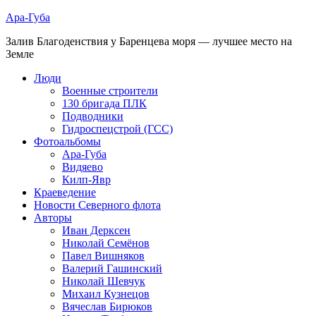
Ара-Губа
Залив Благоденствия у Баренцева моря — лучшее место на
Земле
Люди
Военные строители
130 бригада ПЛК
Подводники
Гидроспецстрой (ГСС)
Фотоальбомы
Ара-Губа
Видяево
Килп-Явр
Краеведение
Новости Северного флота
Авторы
Иван Дерксен
Николай Семёнов
Павел Вишняков
Валерий Гашинский
Николай Шевчук
Михаил Кузнецов
Вячеслав Бирюков