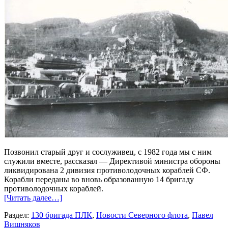
Позвонил старый друг и сослуживец, с 1982 года мы с ним
служили вместе, рассказал — Директивой министра обороны
ликвидирована 2 дивизия противолодочных кораблей СФ.
Корабли переданы во вновь образованную 14 бригаду
противолодочных кораблей.
[Читать далее…]
Раздел:
130 бригада ПЛК
,
Новости Северного флота
,
Павел
Вишняков