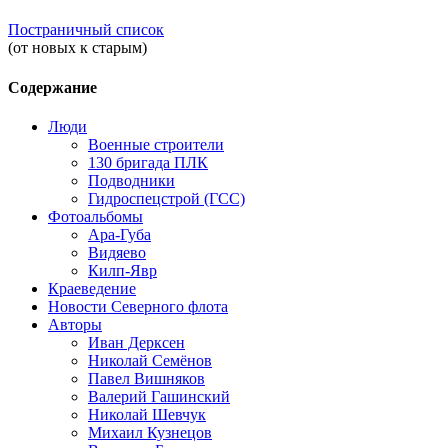
Постраничный список
(от новых к старым)
Содержание
Люди
Военные строители
130 бригада ПЛК
Подводники
Гидроспецстрой (ГСС)
Фотоальбомы
Ара-Губа
Видяево
Килп-Явр
Краеведение
Новости Северного флота
Авторы
Иван Дерксен
Николай Семёнов
Павел Вишняков
Валерий Гашинский
Николай Шевчук
Михаил Кузнецов