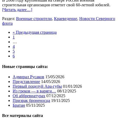
В 2008 году крупнейшая на севере России военная
строительная организация отметит свой 60-летний юбилей.
[Читать далее…]
Раздел:
Военные строители
,
Краеведение
,
Новости Северного
флота
« Предыдущая страница
1
…
4
5
6
Новые страницы сайта:
Адмирал Русаков
15/05/2026
Представление
14/05/2026
Первый поцелуй Ара-губы
01/01/2026
Из греков — в варяги…
08/12/2025
Об аббревиатурах
07/12/2025
Призрак броненосца
19/11/2025
Братан
05/11/2025
Все материалы сайта