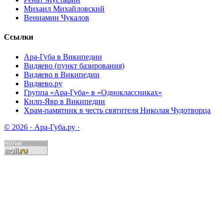
Михаил Михайловский
Вениамин Чукалов
Ссылки
Ара-Губа в Википедии
Видяево (пункт базирования)
Видяево в Википедии
Видяево.ру
Группа «Ара-Губа» в «Одноклассниках»
Килп-Явр в Википедии
Храм-памятник в честь святителя Николая Чудотворца
© 2026 · Ара-Губа.ру ·