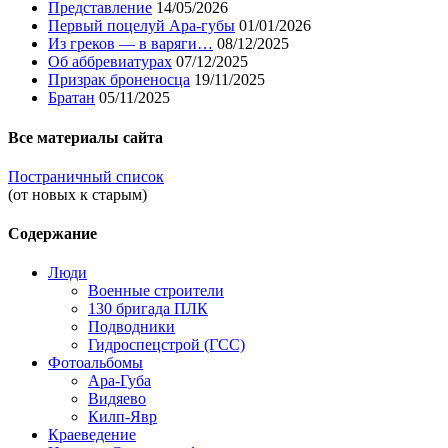
Представление
14/05/2026
Первый поцелуй Ара-губы
01/01/2026
Из греков — в варяги…
08/12/2025
Об аббревиатурах
07/12/2025
Призрак броненосца
19/11/2025
Братан
05/11/2025
Все материалы сайта
Постраничный список
(от новых к старым)
Содержание
Люди
Военные строители
130 бригада ПЛК
Подводники
Гидроспецстрой (ГСС)
Фотоальбомы
Ара-Губа
Видяево
Килп-Явр
Краеведение