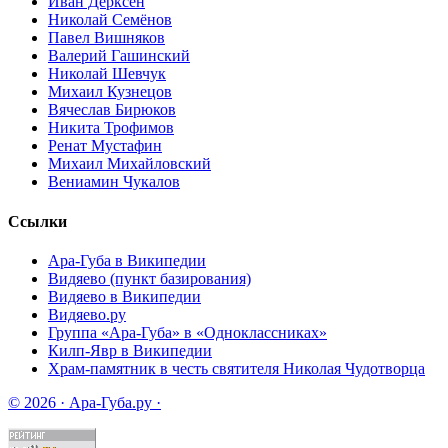
Иван Дерксен
Николай Семёнов
Павел Вишняков
Валерий Гашинский
Николай Шевчук
Михаил Кузнецов
Вячеслав Бирюков
Никита Трофимов
Ренат Мустафин
Михаил Михайловский
Вениамин Чукалов
Ссылки
Ара-Губа в Википедии
Видяево (пункт базирования)
Видяево в Википедии
Видяево.ру
Группа «Ара-Губа» в «Одноклассниках»
Килп-Явр в Википедии
Храм-памятник в честь святителя Николая Чудотворца
© 2026 · Ара-Губа.ру ·