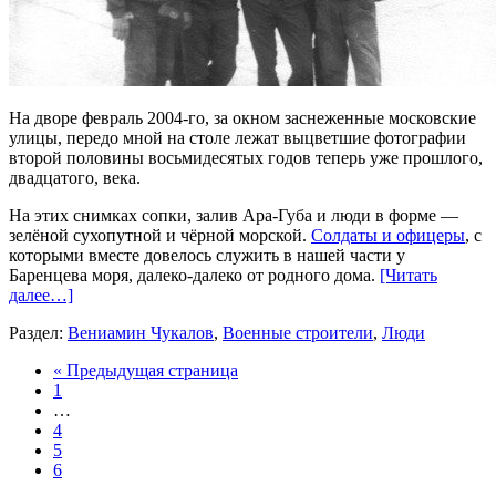
На дворе февраль 2004-го, за окном заснеженные московские
улицы, передо мной на столе лежат выцветшие фотографии
второй половины восьмидесятых годов теперь уже прошлого,
двадцатого, века.
На этих снимках сопки, залив Ара-Губа и люди в форме —
зелёной сухопутной и чёрной морской.
Солдаты и офицеры
, с
которыми вместе довелось служить в нашей части у
Баренцева моря, далеко-далеко от родного дома.
[Читать
далее…]
Раздел:
Вениамин Чукалов
,
Военные строители
,
Люди
« Предыдущая страница
1
…
4
5
6