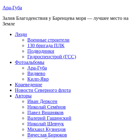
Ара-Губа
Залив Благоденствия у Баренцева моря — лучшее место на
Земле
Люди
Военные строители
130 бригада ПЛК
Подводники
Гидроспецстрой (ГСС)
Фотоальбомы
Ара-Губа
Видяево
Килп-Явр
Краеведение
Новости Северного флота
Авторы
Иван Дерксен
Николай Семёнов
Павел Вишняков
Валерий Гашинский
Николай Шевчук
Михаил Кузнецов
Вячеслав Бирюков