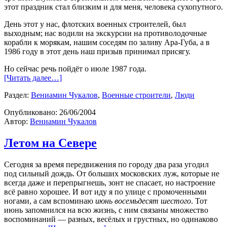
этот праздник стал близким и для меня, человека сухопутного.
День этот у нас, флотских военных строителей, был
выходным; нас водили на экскурсии на противолодочные
корабли к морякам, нашим соседям по заливу Ара-Губа, а в
1986 году в этот день наш призыв принимал присягу.
Но сейчас речь пойдёт о июле 1987 года.
[Читать далее…]
Раздел:
Вениамин Чукалов
,
Военные строители
,
Люди
Опубликовано:
26/06/2004
Автор:
Вениамин Чукалов
Летом на Севере
Сегодня за время передвижения по городу два раза угодил
под сильный дождь. От больших московских луж, которые не
всегда даже и перепрыгнешь, зонт не спасает, но настроение
всё равно хорошее. И вот иду я по улице с промоченными
ногами, а сам вспоминаю
июнь восемьдесят шестого
. Тот
июнь запомнился на всю жизнь, с ним связаны множество
воспоминаний — разных, весёлых и грустных, но одинаково