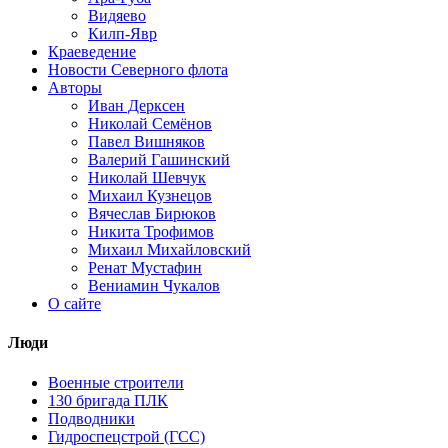
Видяево
Килп-Явр
Краеведение
Новости Северного флота
Авторы
Иван Дерксен
Николай Семёнов
Павел Вишняков
Валерий Гашинский
Николай Шевчук
Михаил Кузнецов
Вячеслав Бирюков
Никита Трофимов
Михаил Михайловский
Ренат Мустафин
Вениамин Чукалов
О сайте
Люди
Военные строители
130 бригада ПЛК
Подводники
Гидроспецстрой (ГСС)