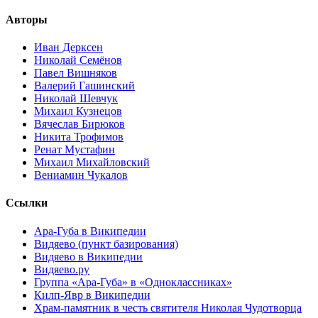
Авторы
Иван Дерксен
Николай Семёнов
Павел Вишняков
Валерий Гашинский
Николай Шевчук
Михаил Кузнецов
Вячеслав Бирюков
Никита Трофимов
Ренат Мустафин
Михаил Михайловский
Вениамин Чукалов
Ссылки
Ара-Губа в Википедии
Видяево (пункт базирования)
Видяево в Википедии
Видяево.ру
Группа «Ара-Губа» в «Одноклассниках»
Килп-Явр в Википедии
Храм-памятник в честь святителя Николая Чудотворца