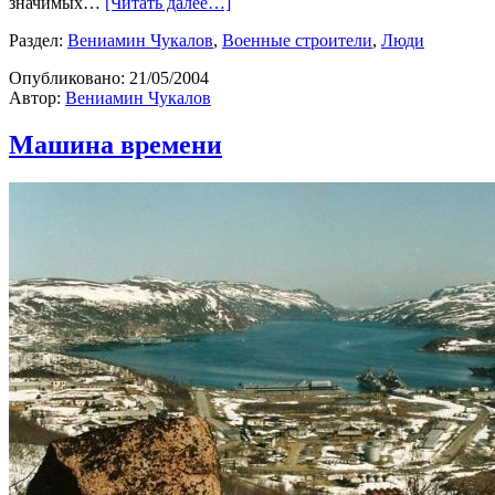
значимых…
[Читать далее…]
Раздел:
Вениамин Чукалов
,
Военные строители
,
Люди
Опубликовано:
21/05/2004
Автор:
Вениамин Чукалов
Машина времени