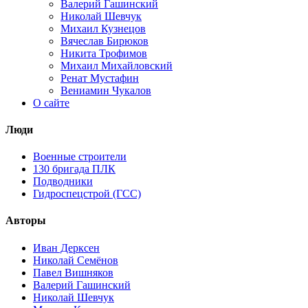
Валерий Гашинский
Николай Шевчук
Михаил Кузнецов
Вячеслав Бирюков
Никита Трофимов
Михаил Михайловский
Ренат Мустафин
Вениамин Чукалов
О сайте
Люди
Военные строители
130 бригада ПЛК
Подводники
Гидроспецстрой (ГСС)
Авторы
Иван Дерксен
Николай Семёнов
Павел Вишняков
Валерий Гашинский
Николай Шевчук