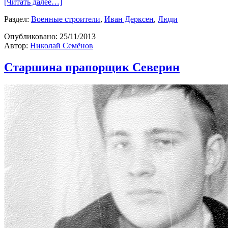
[Читать далее…]
Раздел:
Военные строители
,
Иван Дерксен
,
Люди
Опубликовано:
25/11/2013
Автор:
Николай Семёнов
Старшина прапорщик Северин