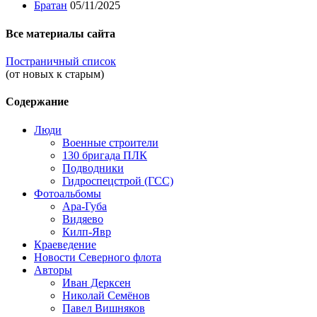
Братан
05/11/2025
Все материалы сайта
Постраничный список
(от новых к старым)
Содержание
Люди
Военные строители
130 бригада ПЛК
Подводники
Гидроспецстрой (ГСС)
Фотоальбомы
Ара-Губа
Видяево
Килп-Явр
Краеведение
Новости Северного флота
Авторы
Иван Дерксен
Николай Семёнов
Павел Вишняков