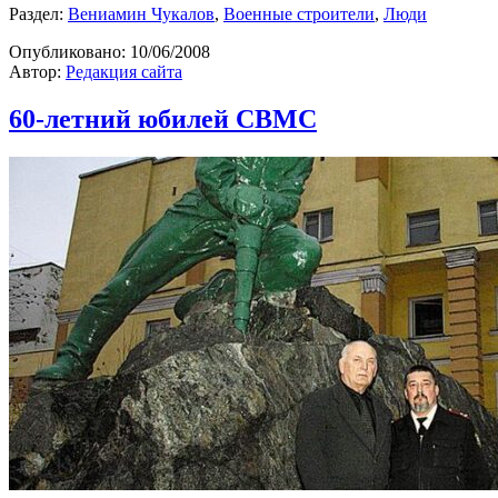
Раздел:
Вениамин Чукалов
,
Военные строители
,
Люди
Опубликовано:
10/06/2008
Автор:
Редакция сайта
60-летний юбилей СВМС