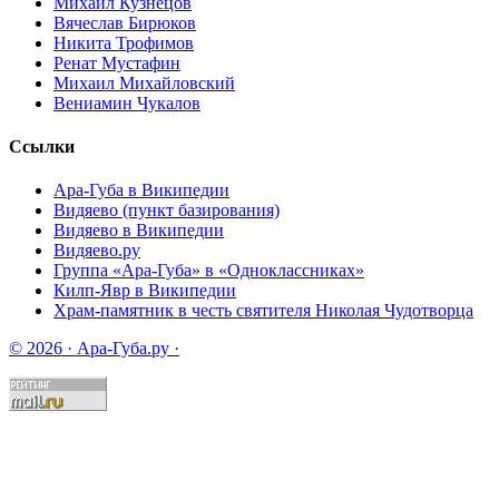
Михаил Кузнецов
Вячеслав Бирюков
Никита Трофимов
Ренат Мустафин
Михаил Михайловский
Вениамин Чукалов
Ссылки
Ара-Губа в Википедии
Видяево (пункт базирования)
Видяево в Википедии
Видяево.ру
Группа «Ара-Губа» в «Одноклассниках»
Килп-Явр в Википедии
Храм-памятник в честь святителя Николая Чудотворца
© 2026 · Ара-Губа.ру ·