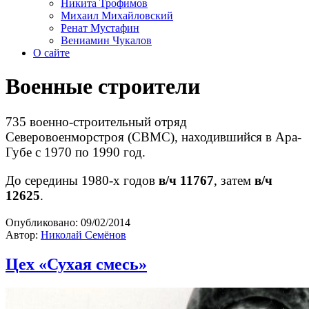
Никита Трофимов
Михаил Михайловский
Ренат Мустафин
Вениамин Чукалов
О сайте
Военные строители
735 военно-строительный отряд
Северовоенморстроя (СВМС), находившийся в Ара-
Губе с 1970 по 1990 год.
До середины 1980-х годов
в/ч 11767
, затем
в/ч
12625
.
Опубликовано:
09/02/2014
Автор:
Николай Семёнов
Цех «Сухая смесь»