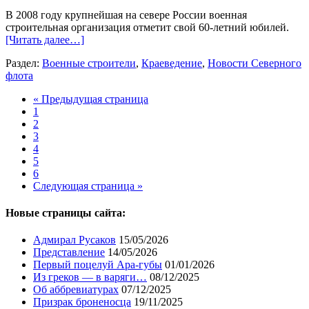
В 2008 году крупнейшая на севере России военная
строительная организация отметит свой 60-летний юбилей.
[Читать далее…]
Раздел:
Военные строители
,
Краеведение
,
Новости Северного
флота
« Предыдущая страница
1
2
3
4
5
6
Следующая страница »
Новые страницы сайта:
Адмирал Русаков
15/05/2026
Представление
14/05/2026
Первый поцелуй Ара-губы
01/01/2026
Из греков — в варяги…
08/12/2025
Об аббревиатурах
07/12/2025
Призрак броненосца
19/11/2025