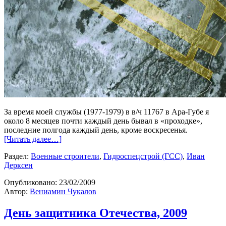
За время моей службы (1977-1979) в в/ч 11767 в Ара-Губе я
около 8 месяцев почти каждый день бывал в «проходке»,
последние полгода каждый день, кроме воскресенья.
[Читать далее…]
Раздел:
Военные строители
,
Гидроспецстрой (ГСС)
,
Иван
Дерксен
Опубликовано:
23/02/2009
Автор:
Вениамин Чукалов
День защитника Отечества, 2009