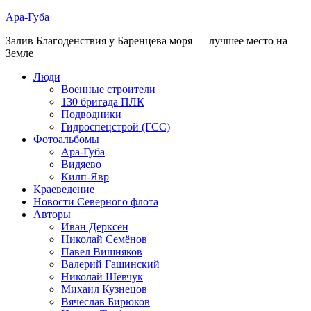
Ара-Губа
Залив Благоденствия у Баренцева моря — лучшее место на
Земле
Люди
Военные строители
130 бригада ПЛК
Подводники
Гидроспецстрой (ГСС)
Фотоальбомы
Ара-Губа
Видяево
Килп-Явр
Краеведение
Новости Северного флота
Авторы
Иван Дерксен
Николай Семёнов
Павел Вишняков
Валерий Гашинский
Николай Шевчук
Михаил Кузнецов
Вячеслав Бирюков