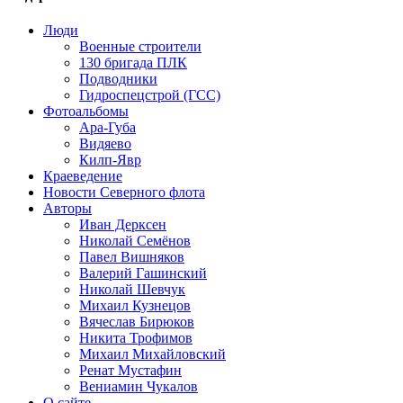
Люди
Военные строители
130 бригада ПЛК
Подводники
Гидроспецстрой (ГСС)
Фотоальбомы
Ара-Губа
Видяево
Килп-Явр
Краеведение
Новости Северного флота
Авторы
Иван Дерксен
Николай Семёнов
Павел Вишняков
Валерий Гашинский
Николай Шевчук
Михаил Кузнецов
Вячеслав Бирюков
Никита Трофимов
Михаил Михайловский
Ренат Мустафин
Вениамин Чукалов
О сайте