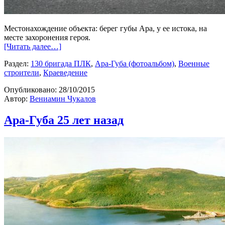
Местонахождение объекта: берег губы Ара, у ее истока, на
месте захоронения героя.
[Читать далее…]
Раздел:
130 бригада ПЛК
,
Ара-Губа (фотоальбом)
,
Военные
строители
,
Краеведение
Опубликовано:
28/10/2015
Автор:
Вениамин Чукалов
Ара-Губа 25 лет назад