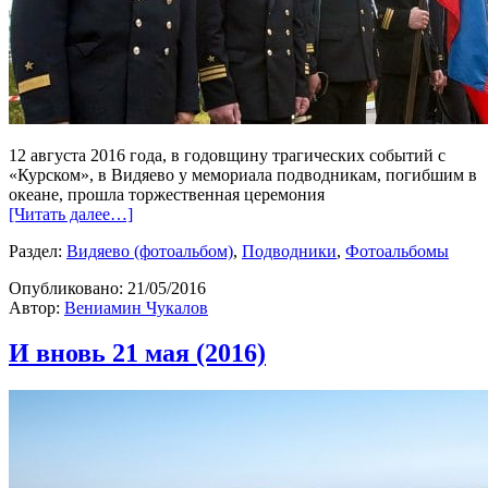
12 августа 2016 года, в годовщину трагических событий с
«Курском», в Видяево у мемориала подводникам, погибшим в
океане, прошла торжественная церемония
[Читать далее…]
Раздел:
Видяево (фотоальбом)
,
Подводники
,
Фотоальбомы
Опубликовано:
21/05/2016
Автор:
Вениамин Чукалов
И вновь 21 мая (2016)