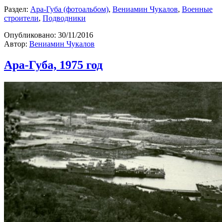
Раздел:
Ара-Губа (фотоальбом)
,
Вениамин Чукалов
,
Военные
строители
,
Подводники
Опубликовано:
30/11/2016
Автор:
Вениамин Чукалов
Ара-Губа, 1975 год