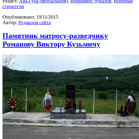
Раздел:
Ара-Губа (фотоальбом)
,
Вениамин Чукалов
,
Военные
строители
Опубликовано:
19/11/2015
Автор:
Редакция сайта
Памятник матросу-разведчику
Романову Виктору Кузьмичу