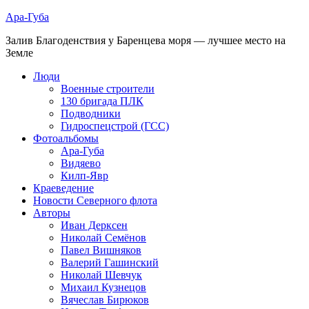
Ара-Губа
Залив Благоденствия у Баренцева моря — лучшее место на
Земле
Люди
Военные строители
130 бригада ПЛК
Подводники
Гидроспецстрой (ГСС)
Фотоальбомы
Ара-Губа
Видяево
Килп-Явр
Краеведение
Новости Северного флота
Авторы
Иван Дерксен
Николай Семёнов
Павел Вишняков
Валерий Гашинский
Николай Шевчук
Михаил Кузнецов
Вячеслав Бирюков