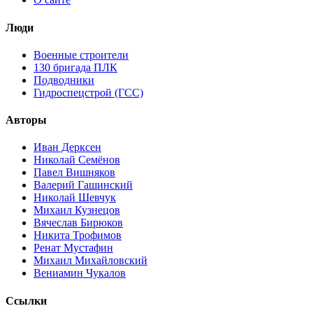
Люди
Военные строители
130 бригада ПЛК
Подводники
Гидроспецстрой (ГСС)
Авторы
Иван Дерксен
Николай Семёнов
Павел Вишняков
Валерий Гашинский
Николай Шевчук
Михаил Кузнецов
Вячеслав Бирюков
Никита Трофимов
Ренат Мустафин
Михаил Михайловский
Вениамин Чукалов
Ссылки