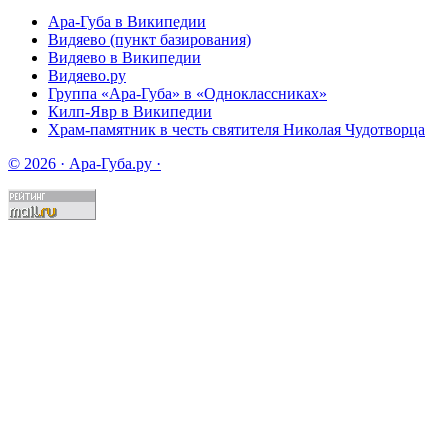
Ара-Губа в Википедии
Видяево (пункт базирования)
Видяево в Википедии
Видяево.ру
Группа «Ара-Губа» в «Одноклассниках»
Килп-Явр в Википедии
Храм-памятник в честь святителя Николая Чудотворца
© 2026 · Ара-Губа.ру ·