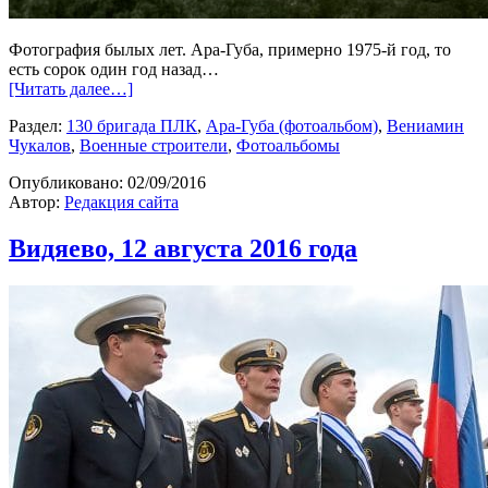
Фотография былых лет. Ара-Губа, примерно 1975-й год, то
есть сорок один год назад…
[Читать далее…]
Раздел:
130 бригада ПЛК
,
Ара-Губа (фотоальбом)
,
Вениамин
Чукалов
,
Военные строители
,
Фотоальбомы
Опубликовано:
02/09/2016
Автор:
Редакция сайта
Видяево, 12 августа 2016 года