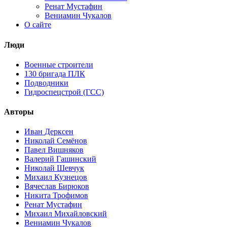
Ренат Мустафин
Вениамин Чукалов
О сайте
Люди
Военные строители
130 бригада ПЛК
Подводники
Гидроспецстрой (ГСС)
Авторы
Иван Дерксен
Николай Семёнов
Павел Вишняков
Валерий Гашинский
Николай Шевчук
Михаил Кузнецов
Вячеслав Бирюков
Никита Трофимов
Ренат Мустафин
Михаил Михайловский
Вениамин Чукалов