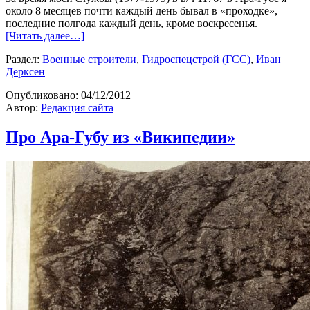
около 8 месяцев почти каждый день бывал в «проходке»,
последние полгода каждый день, кроме воскресенья.
[Читать далее…]
Раздел:
Военные строители
,
Гидроспецстрой (ГСС)
,
Иван
Дерксен
Опубликовано:
04/12/2012
Автор:
Редакция сайта
Про Ара-Губу из «Википедии»