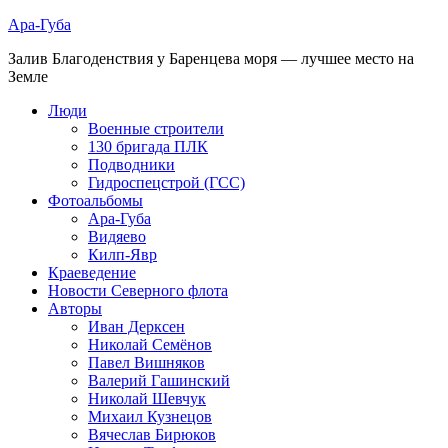
Ара-Губа
Залив Благоденствия у Баренцева моря — лучшее место на
Земле
Люди
Военные строители
130 бригада ПЛК
Подводники
Гидроспецстрой (ГСС)
Фотоальбомы
Ара-Губа
Видяево
Килп-Явр
Краеведение
Новости Северного флота
Авторы
Иван Дерксен
Николай Семёнов
Павел Вишняков
Валерий Гашинский
Николай Шевчук
Михаил Кузнецов
Вячеслав Бирюков