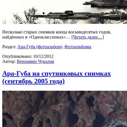
Несколько старых снимков конца восьмидесятых годов,
найдённых в «Одноклассниках»…
[Читать далее…]
Раздел:
Ара-Губа (фотоальбом)
,
Фотоальбомы
Опубликовано:
10/12/2012
Автор:
Вениамин Чукалов
Ара-Губа на спутниковых снимках
(сентябрь 2005 года)