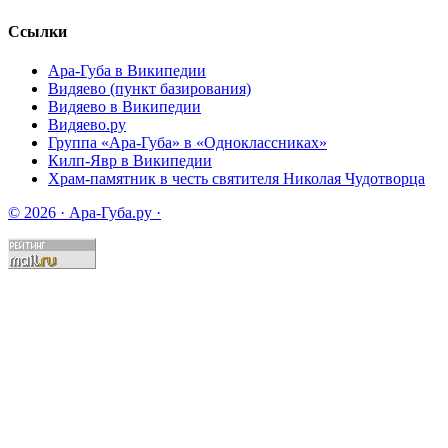
Ссылки
Ара-Губа в Википедии
Видяево (пункт базирования)
Видяево в Википедии
Видяево.ру
Группа «Ара-Губа» в «Одноклассниках»
Килп-Явр в Википедии
Храм-памятник в честь святителя Николая Чудотворца
© 2026 · Ара-Губа.ру ·