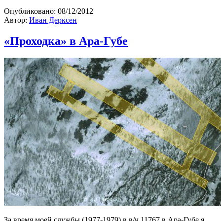
Опубликовано:
08/12/2012
Автор:
Иван Дерксен
«Проходка» в Ара-Губе
За время моей службы (1977-1979) в в/ч 11767 в Ара-Губе я