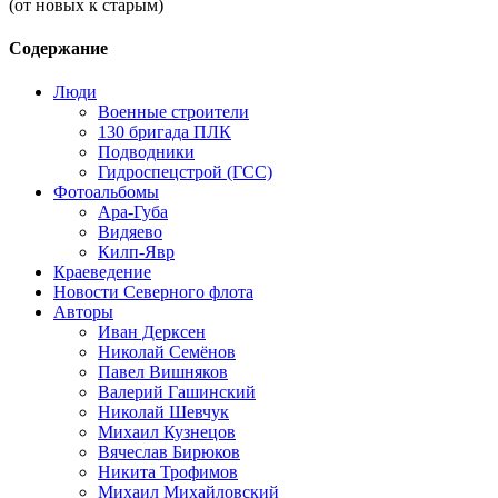
(от новых к старым)
Содержание
Люди
Военные строители
130 бригада ПЛК
Подводники
Гидроспецстрой (ГСС)
Фотоальбомы
Ара-Губа
Видяево
Килп-Явр
Краеведение
Новости Северного флота
Авторы
Иван Дерксен
Николай Семёнов
Павел Вишняков
Валерий Гашинский
Николай Шевчук
Михаил Кузнецов
Вячеслав Бирюков
Никита Трофимов
Михаил Михайловский