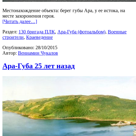
Местонахождение объекта: берег губы Ара, у ее истока, на
месте захоронения героя.
[Читать далее…]
Раздел:
130 бригада ПЛК
,
Ара-Губа (фотоальбом)
,
Военные
строители
,
Краеведение
Опубликовано:
28/10/2015
Автор:
Вениамин Чукалов
Ара-Губа 25 лет назад