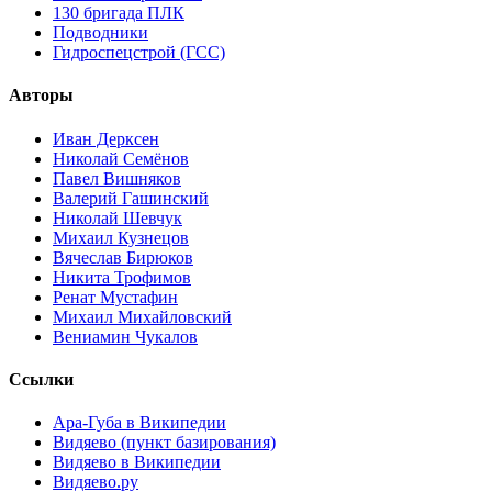
130 бригада ПЛК
Подводники
Гидроспецстрой (ГСС)
Авторы
Иван Дерксен
Николай Семёнов
Павел Вишняков
Валерий Гашинский
Николай Шевчук
Михаил Кузнецов
Вячеслав Бирюков
Никита Трофимов
Ренат Мустафин
Михаил Михайловский
Вениамин Чукалов
Ссылки
Ара-Губа в Википедии
Видяево (пункт базирования)
Видяево в Википедии
Видяево.ру