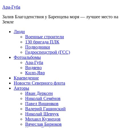
Ара-Губа
Залив Благоденствия у Баренцева моря — лучшее место на
Земле
Люди
Военные строители
130 бригада ПЛК
Подводники
Гидроспецстрой (ГСС)
Фотоальбомы
Ара-Губа
Видяево
Килп-Явр
Краеведение
Новости Северного флота
Авторы
Иван Дерксен
Николай Семёнов
Павел Вишняков
Валерий Гашинский
Николай Шевчук
Михаил Кузнецов
Вячеслав Бирюков