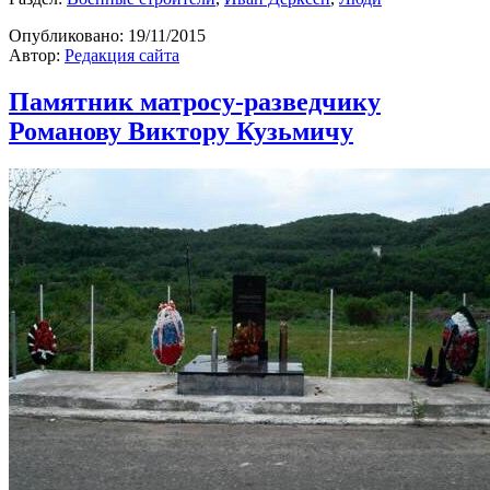
Опубликовано:
19/11/2015
Автор:
Редакция сайта
Памятник матросу-разведчику
Романову Виктору Кузьмичу