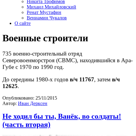
Никита Трофимов
Михаил Михайловский
Ренат Мустафин
Вениамин Чукалов
О сайте
Военные строители
735 военно-строительный отряд
Северовоенморстроя (СВМС), находившийся в Ара-
Губе с 1970 по 1990 год.
До середины 1980-х годов
в/ч 11767
, затем
в/ч
12625
.
Опубликовано:
25/11/2015
Автор:
Иван Дерксен
Не ходил бы ты, Ванёк, во солдаты!
(часть вторая)