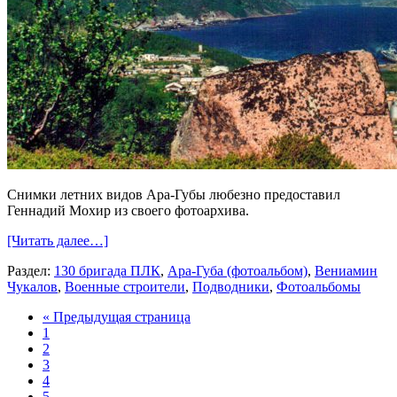
Снимки летних видов Ара-Губы любезно предоставил
Геннадий Мохир из своего фотоархива.
[Читать далее…]
Раздел:
130 бригада ПЛК
,
Ара-Губа (фотоальбом)
,
Вениамин
Чукалов
,
Военные строители
,
Подводники
,
Фотоальбомы
« Предыдущая страница
1
2
3
4
5