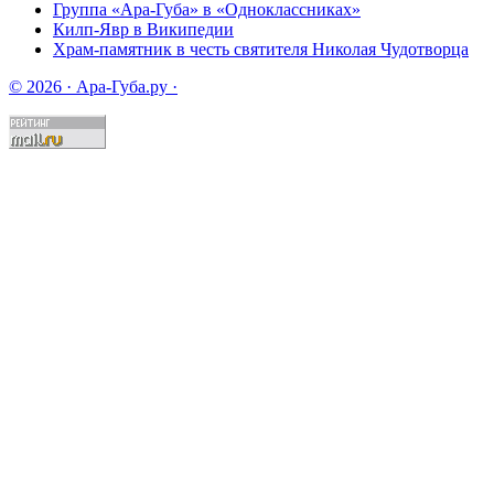
Группа «Ара-Губа» в «Одноклассниках»
Килп-Явр в Википедии
Храм-памятник в честь святителя Николая Чудотворца
© 2026 · Ара-Губа.ру ·