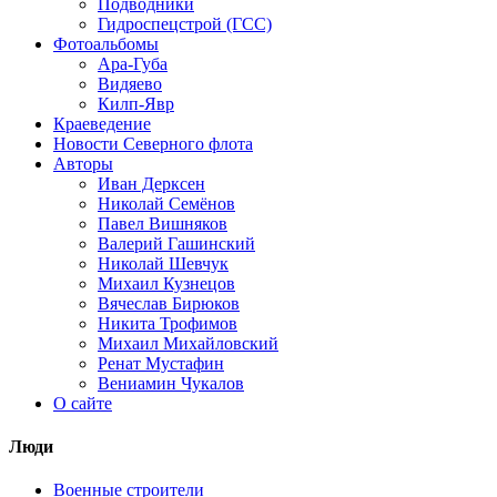
Подводники
Гидроспецстрой (ГСС)
Фотоальбомы
Ара-Губа
Видяево
Килп-Явр
Краеведение
Новости Северного флота
Авторы
Иван Дерксен
Николай Семёнов
Павел Вишняков
Валерий Гашинский
Николай Шевчук
Михаил Кузнецов
Вячеслав Бирюков
Никита Трофимов
Михаил Михайловский
Ренат Мустафин
Вениамин Чукалов
О сайте
Люди
Военные строители