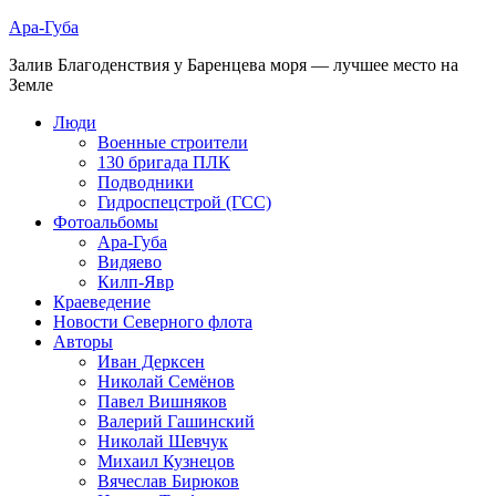
Ара-Губа
Залив Благоденствия у Баренцева моря — лучшее место на
Земле
Люди
Военные строители
130 бригада ПЛК
Подводники
Гидроспецстрой (ГСС)
Фотоальбомы
Ара-Губа
Видяево
Килп-Явр
Краеведение
Новости Северного флота
Авторы
Иван Дерксен
Николай Семёнов
Павел Вишняков
Валерий Гашинский
Николай Шевчук
Михаил Кузнецов
Вячеслав Бирюков