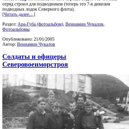
отряд строил для подводников (теперь это 7-я дивизия
подводных лодок Северного флота).
[Читать далее…]
Раздел:
Ара-Губа (фотоальбом)
,
Вениамин Чукалов
,
Фотоальбомы
Опубликовано:
21/01/2005
Автор:
Вениамин Чукалов
Солдаты и офицеры
Северовоенморстроя