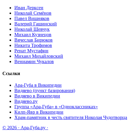
Иван Дерксен
Николай Семёнов
Павел Вишняков
Валерий Гашинский
Николай Шевчук
Михаил Кузнецов
Вячеслав Бирюков
Никита Трофимов
Ренат Мустафин
Михаил Михайловский
Вениамин Чукалов
Ссылки
Ара-Губа в Википедии
Видяево (пункт базирования)
Видяево в Википедии
Видяево.ру
Группа «Ара-Губа» в «Одноклассниках»
Килп-Явр в Википедии
Храм-памятник в честь святителя Николая Чудотворца
© 2026 · Ара-Губа.ру ·