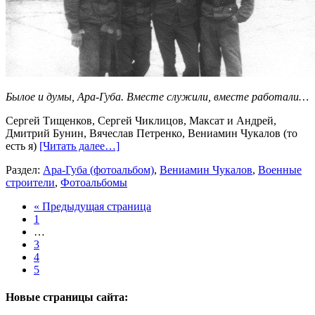
Былое и думы, Ара-Губа. Вместе служили, вместе работали…
Сергей Тищенков, Сергей Чиклицов, Максат и Андрей,
Дмитрий Бунин, Вячеслав Петренко, Вениамин Чукалов (то
есть я)
[Читать далее…]
Раздел:
Ара-Губа (фотоальбом)
,
Вениамин Чукалов
,
Военные
строители
,
Фотоальбомы
« Предыдущая страница
1
…
3
4
5
Новые страницы сайта: