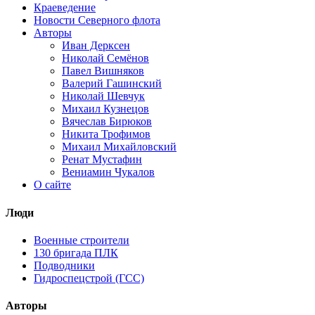
Краеведение
Новости Северного флота
Авторы
Иван Дерксен
Николай Семёнов
Павел Вишняков
Валерий Гашинский
Николай Шевчук
Михаил Кузнецов
Вячеслав Бирюков
Никита Трофимов
Михаил Михайловский
Ренат Мустафин
Вениамин Чукалов
О сайте
Люди
Военные строители
130 бригада ПЛК
Подводники
Гидроспецстрой (ГСС)
Авторы