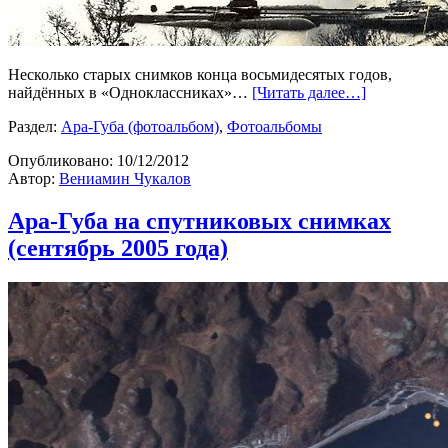
Несколько старых снимков конца восьмидесятых годов,
найдённых в «Одноклассниках»…
[Читать далее…]
Раздел:
Ара-Губа (фотоальбом)
,
Фотоальбомы
Опубликовано:
10/12/2012
Автор:
Вениамин Чукалов
Ара-Губа на спутниковых снимках
(сентябрь 2005 года)