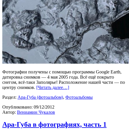
Фотографии получены с помощью программы Google Earth,
датировка снимков — 4 мая 2005 года. Всё ещё покрыто
снегом, всё-таки Заполярье! Расположение нашей части — по
центру снимков.
[Читать далее…]
Раздел:
Ара-Губа (фотоальбом)
,
Фотоальбомы
Опубликовано:
09/12/2012
Автор:
Вениамин Чукалов
Ара-Губа в фотографиях, часть 1