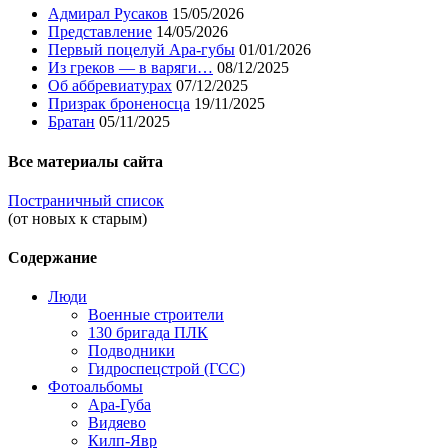
Адмирал Русаков
15/05/2026
Представление
14/05/2026
Первый поцелуй Ара-губы
01/01/2026
Из греков — в варяги…
08/12/2025
Об аббревиатурах
07/12/2025
Призрак броненосца
19/11/2025
Братан
05/11/2025
Все материалы сайта
Постраничный список
(от новых к старым)
Содержание
Люди
Военные строители
130 бригада ПЛК
Подводники
Гидроспецстрой (ГСС)
Фотоальбомы
Ара-Губа
Видяево
Килп-Явр