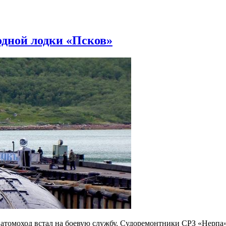
одной лодки «Псков»
томоход встал на боевую службу. Судоремонтники СРЗ «Нерпа» 