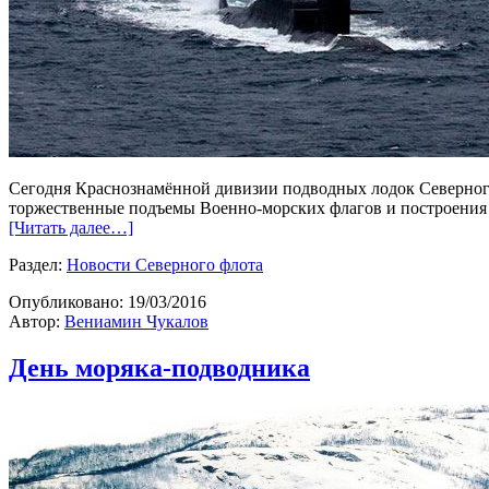
Сегодня Краснознамённой дивизии подводных лодок Северного 
торжественные подъемы Военно-морских флагов и построения
[Читать далее…]
Раздел:
Новости Северного флота
Опубликовано:
19/03/2016
Автор:
Вениамин Чукалов
День моряка-подводника