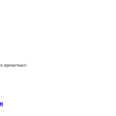
ех причастных!
и