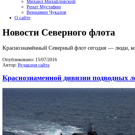
Михаил Михайловский
Ренат Мустафин
Вениамин Чукалов
О сайте
Новости Северного флота
Краснознамённый Северный флот сегодня — люди, к
Опубликовано:
15/07/2016
Автор:
Редакция сайта
Краснознаменной дивизии подводных ло