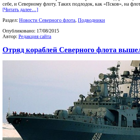
себе, и Северному флоту. Таких подлодок, как «Псков», на флот
[Читать далее…]
Раздел:
Новости Северного флота
,
Подводники
Опубликовано:
17/08/2015
Автор:
Редакция сайта
Отряд кораблей Северного флота вышел