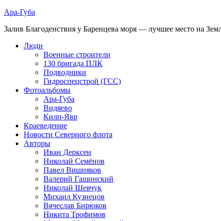
Ара-Губа
Залив Благоденствия у Баренцева моря — лучшее место на Зем
Люди
Военные строители
130 бригада ПЛК
Подводники
Гидроспецстрой (ГСС)
Фотоальбомы
Ара-Губа
Видяево
Килп-Явр
Краеведение
Новости Северного флота
Авторы
Иван Дерксен
Николай Семёнов
Павел Вишняков
Валерий Гашинский
Николай Шевчук
Михаил Кузнецов
Вячеслав Бирюков
Никита Трофимов