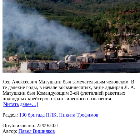
Лев Алексеевич Матушкин был замечательным человеком. В
те далёкие годы, в начале восьмидесятых, вице-адмирал Л. А.
Матушкин был Командующим 3-ей флотилией ракетных
подводных крейсеров стратегического назначения.
[Читать далее…]
Раздел:
130 бригада ПЛК
,
Никита Трофимов
Опубликовано:
22/09/2021
Автор:
Павел Вишняков