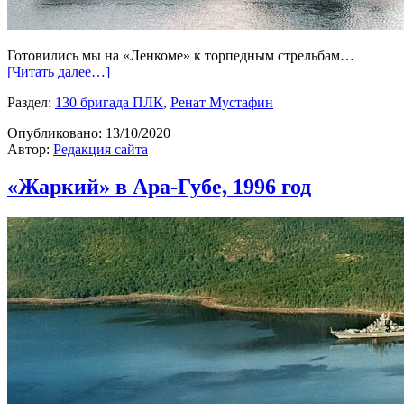
Готовились мы на «Ленкоме» к торпедным стрельбам…
[Читать далее…]
Раздел:
130 бригада ПЛК
,
Ренат Мустафин
Опубликовано:
13/10/2020
Автор:
Редакция сайта
«Жаркий» в Ара-Губе, 1996 год