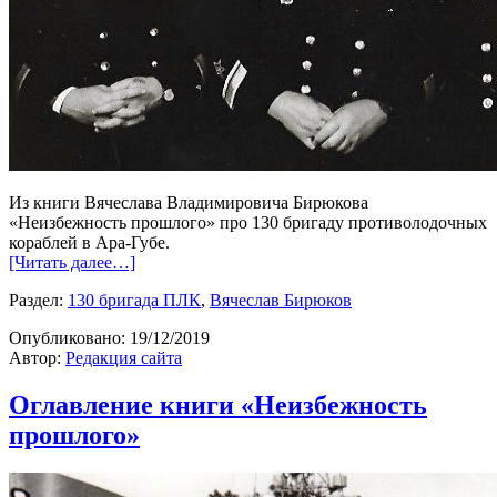
Из книги Вячеслава Владимировича Бирюкова
«Неизбежность прошлого» про 130 бригаду противолодочных
кораблей в Ара-Губе.
[Читать далее…]
Раздел:
130 бригада ПЛК
,
Вячеслав Бирюков
Опубликовано:
19/12/2019
Автор:
Редакция сайта
Оглавление книги «Неизбежность
прошлого»