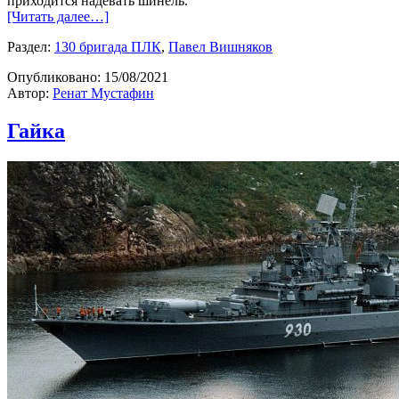
приходится надевать шинель.
[Читать далее…]
Раздел:
130 бригада ПЛК
,
Павел Вишняков
Опубликовано:
15/08/2021
Автор:
Ренат Мустафин
Гайка