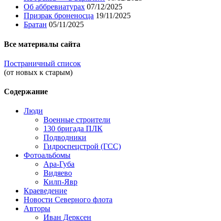
Об аббревиатурах
07/12/2025
Призрак броненосца
19/11/2025
Братан
05/11/2025
Все материалы сайта
Постраничный список
(от новых к старым)
Содержание
Люди
Военные строители
130 бригада ПЛК
Подводники
Гидроспецстрой (ГСС)
Фотоальбомы
Ара-Губа
Видяево
Килп-Явр
Краеведение
Новости Северного флота
Авторы
Иван Дерксен