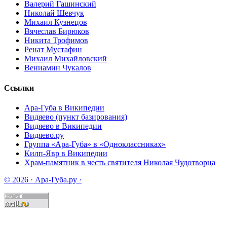
Валерий Гашинский
Николай Шевчук
Михаил Кузнецов
Вячеслав Бирюков
Никита Трофимов
Ренат Мустафин
Михаил Михайловский
Вениамин Чукалов
Ссылки
Ара-Губа в Википедии
Видяево (пункт базирования)
Видяево в Википедии
Видяево.ру
Группа «Ара-Губа» в «Одноклассниках»
Килп-Явр в Википедии
Храм-памятник в честь святителя Николая Чудотворца
© 2026 · Ара-Губа.ру ·