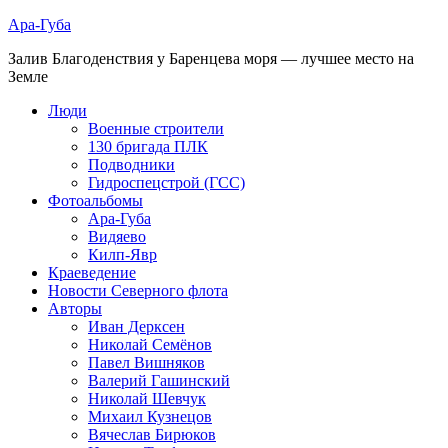
Ара-Губа
Залив Благоденствия у Баренцева моря — лучшее место на
Земле
Люди
Военные строители
130 бригада ПЛК
Подводники
Гидроспецстрой (ГСС)
Фотоальбомы
Ара-Губа
Видяево
Килп-Явр
Краеведение
Новости Северного флота
Авторы
Иван Дерксен
Николай Семёнов
Павел Вишняков
Валерий Гашинский
Николай Шевчук
Михаил Кузнецов
Вячеслав Бирюков